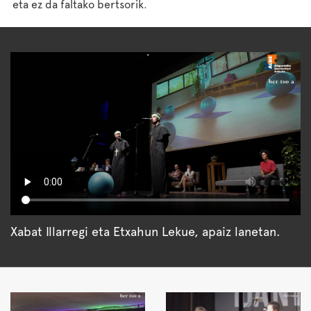
eta ez da faltako bertsorik.
Xabat Illarregi eta Etxahun Lekue, apaiz lanetan.