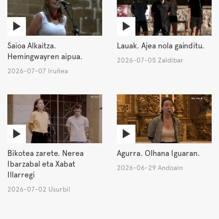
Saioa Alkaitza.
Lauak. Ajea nola gainditu.
Hemingwayren aipua.
2026-07-05 Zaldibar
2026-07-07 Iruñea
Bikotea zarete. Nerea
Agurra. OIhana Iguaran.
Ibarzabal eta Xabat
2026-06-29 Andoain
Illarregi
2026-07-02 Usurbil