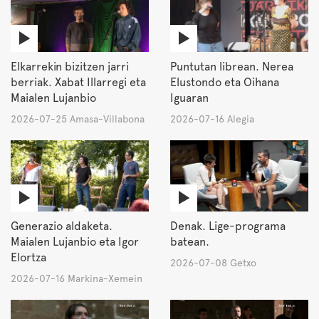
Elkarrekin bizitzen jarri
Puntutan librean. Nerea
berriak. Xabat Illarregi eta
Elustondo eta Oihana
Maialen Lujanbio
Iguaran
2026-07-25 Amasa-Villabona
2026-07-16 Alegia
Generazio aldaketa.
Denak. Lige-programa
Maialen Lujanbio eta Igor
batean.
Elortza
2026-07-08 Getxo
2026-07-16 Markina-Xemein