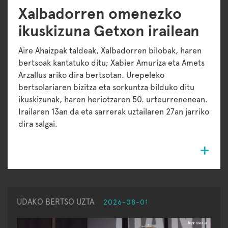
Xalbadorren omenezko
ikuskizuna Getxon irailean
Aire Ahaizpak taldeak, Xalbadorren bilobak, haren
bertsoak kantatuko ditu; Xabier Amuriza eta Amets
Arzallus ariko dira bertsotan. Urepeleko
bertsolariaren bizitza eta sorkuntza bilduko ditu
ikuskizunak, haren heriotzaren 50. urteurrenenean.
Irailaren 13an da eta sarrerak uztailaren 27an jarriko
dira salgai.
UDAKO BERTSO UZTA
2026-08-01