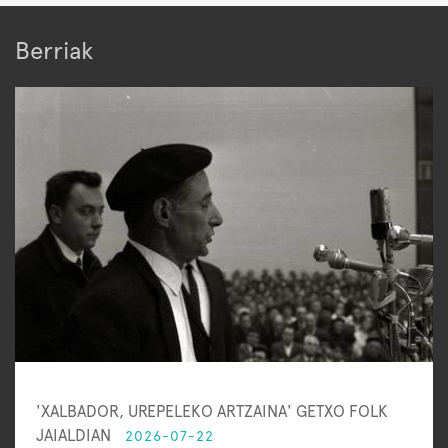
Berriak
'XALBADOR, UREPELEKO ARTZAINA' GETXO FOLK
JAIALDIAN
2026-07-22