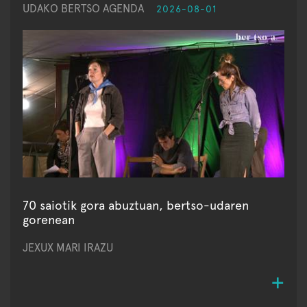
UDAKO BERTSO AGENDA
2026-08-01
70 saiotik gora abuztuan, bertso-udaren
gorenean
JEXUX MARI IRAZU