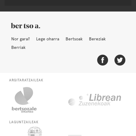
Nor gara?
Lege oharra
Bertsoak
Bereziak
Berriak
ARGITARATZAILEAK
LAGUNTZAILEAK