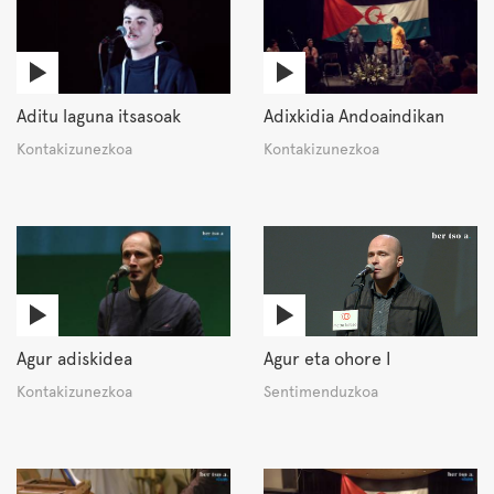
Aditu laguna itsasoak
Adixkidia Andoaindikan
Kontakizunezkoa
Kontakizunezkoa
Agur adiskidea
Agur eta ohore I
Kontakizunezkoa
Sentimenduzkoa