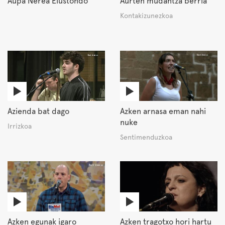
Aupa Nerea Elustondo
Aurten mudantza berria
Kontakizunezkoa
Azienda bat dago
Azken arnasa eman nahi
nuke
Irrizkoa
Sentimenduzkoa
Azken egunak igaro
Azken tragotxo hori hartu