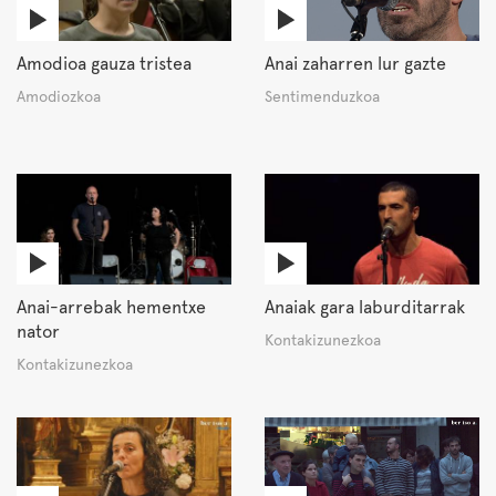
Amodioa gauza tristea
Anai zaharren lur gazte
Amodiozkoa
Sentimenduzkoa
Anai-arrebak hementxe
Anaiak gara laburditarrak
nator
Kontakizunezkoa
Kontakizunezkoa