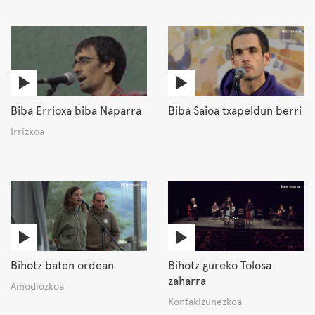
Biba Errioxa biba Naparra
Biba Saioa txapeldun berri
Irrizkoa
Bihotz baten ordean
Bihotz gureko Tolosa
zaharra
Amodiozkoa
Kontakizunezkoa