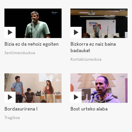
Bizia ez da nehoiz egoiten
Bizkorra ez naiz baina
badaukat
Sentimenduzkoa
Kontakizunezkoa
Bordaxurirena I
Bost urteko alaba
Tragikoa