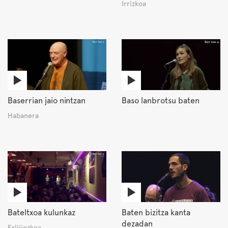
Irrizkoa
Baserrian jaio nintzan
Baso lanbrotsu baten
Habanera
Bateltxoa kulunkaz
Baten bizitza kanta
dezadan
Erlijiozkoa