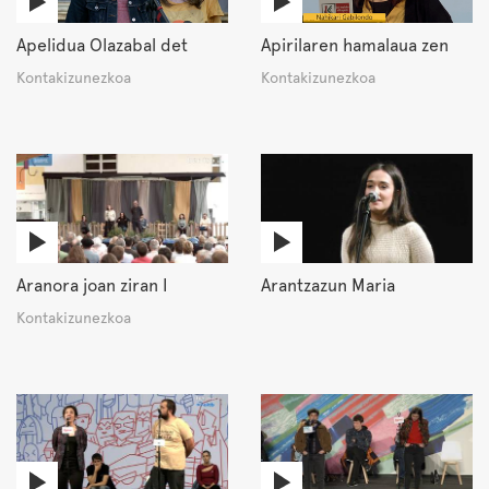
Apelidua Olazabal det
Apirilaren hamalaua zen
Kontakizunezkoa
Kontakizunezkoa
Aranora joan ziran I
Arantzazun Maria
Kontakizunezkoa