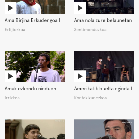
Ama Birjina Erkudengoa I
Ama nola zure belaunetan
Erlijiozkoa
Sentimenduzkoa
Amak ezkondu ninduen I
Amerikatik buelta eginda I
Irrizkoa
Kontakizunezkoa