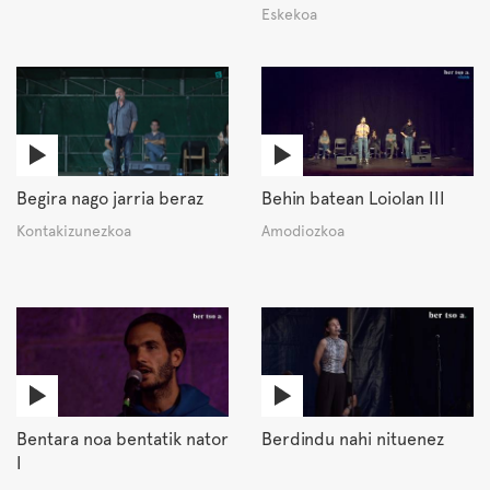
Eskekoa
Begira nago jarria beraz
Behin batean Loiolan III
Kontakizunezkoa
Amodiozkoa
Bentara noa bentatik nator
Berdindu nahi nituenez
I