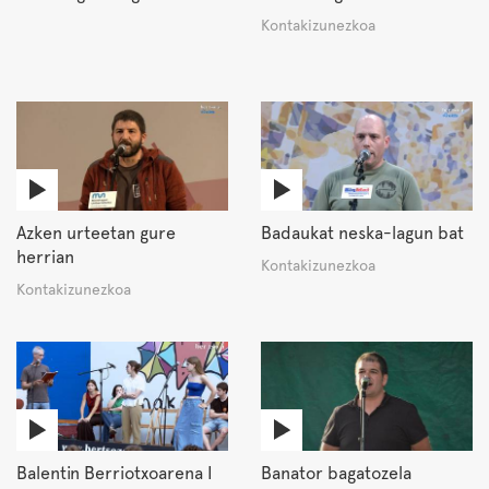
Kontakizunezkoa
Azken urteetan gure
Badaukat neska-lagun bat
herrian
Kontakizunezkoa
Kontakizunezkoa
Balentin Berriotxoarena I
Banator bagatozela