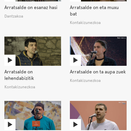
Arratsalde on esanaz hasi
Arratsalde on eta muxu
bat
Dantzakoa
Kontakizunezkoa
Arratsalde on
Arratsalde on ta aupa zuek
lehendabizitik
Kontakizunezkoa
Kontakizunezkoa