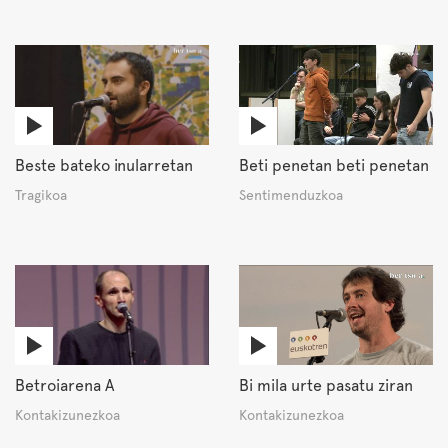
Beste bateko inularretan
Beti penetan beti penetan
Tragikoa
Sentimenduzkoa
Betroiarena A
Bi mila urte pasatu ziran
Kontakizunezkoa
Kontakizunezkoa