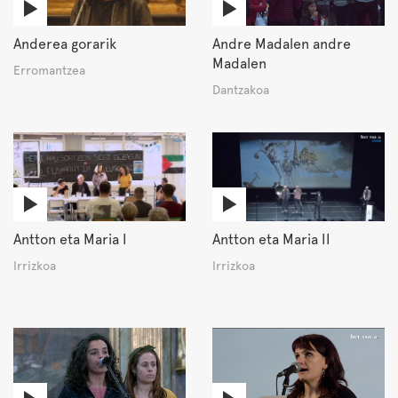
Anderea gorarik
Andre Madalen andre
Madalen
Erromantzea
Dantzakoa
Antton eta Maria I
Antton eta Maria II
Irrizkoa
Irrizkoa