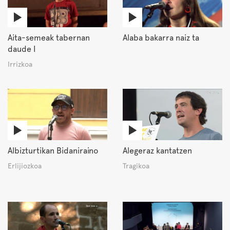
Aita-semeak tabernan
Alaba bakarra naiz ta
daude I
Irrizkoa
Albizturtikan Bidaniraino
Alegeraz kantatzen
Erlijiozkoa
Tragikoa