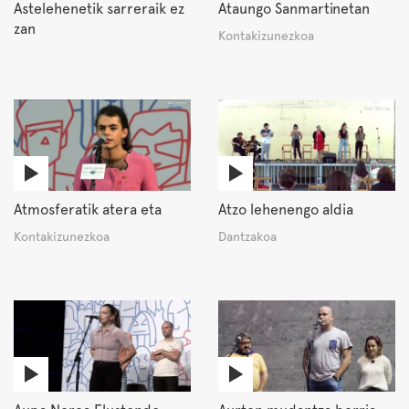
Astelehenetik sarreraik ez
Ataungo Sanmartinetan
zan
Kontakizunezkoa
Atmosferatik atera eta
Atzo lehenengo aldia
Kontakizunezkoa
Dantzakoa