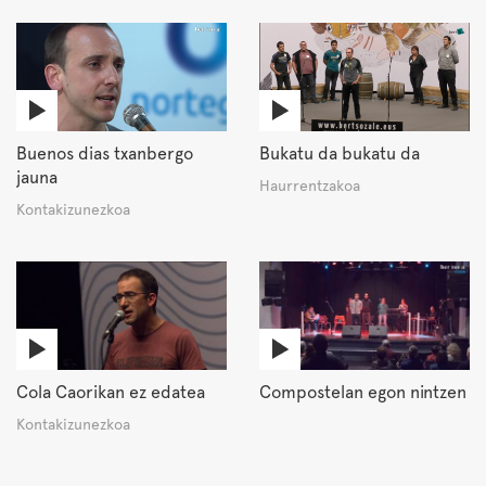
Buenos dias txanbergo
Bukatu da bukatu da
jauna
Haurrentzakoa
Kontakizunezkoa
Cola Caorikan ez edatea
Compostelan egon nintzen
Kontakizunezkoa