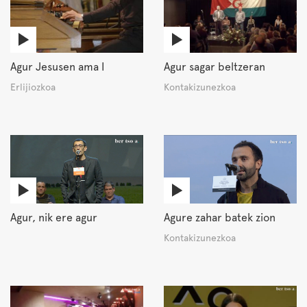
Agur Jesusen ama I
Agur sagar beltzeran
Erlijiozkoa
Kontakizunezkoa
Agur, nik ere agur
Agure zahar batek zion
Kontakizunezkoa