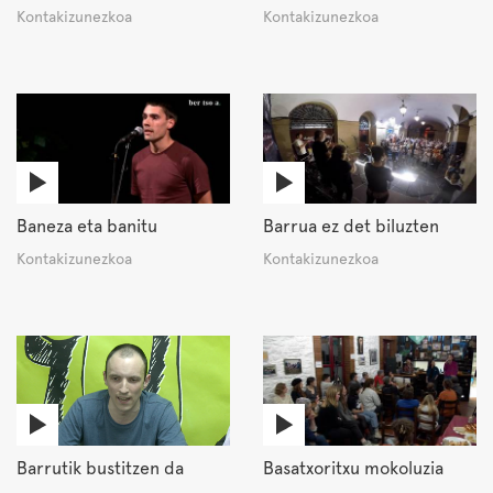
Kontakizunezkoa
Kontakizunezkoa
Baneza eta banitu
Barrua ez det biluzten
Kontakizunezkoa
Kontakizunezkoa
Barrutik bustitzen da
Basatxoritxu mokoluzia