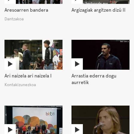
Aresoarren bandera
Argizagiak argitzen dizü II
Dantzakoa
Ari naizela ari naizela I
Arrastia ederra dogu
aurretik
Kontakizunezkoa