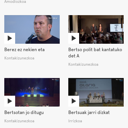
Amodiozkoa
Berez ez nekien eta
Bertso polit bat kantatuko
det A
Kontakizunezkoa
Kontakizunezkoa
Bertsotan jo ditugu
Bertsuak jarri dizkat
Kontakizunezkoa
Irrizkoa