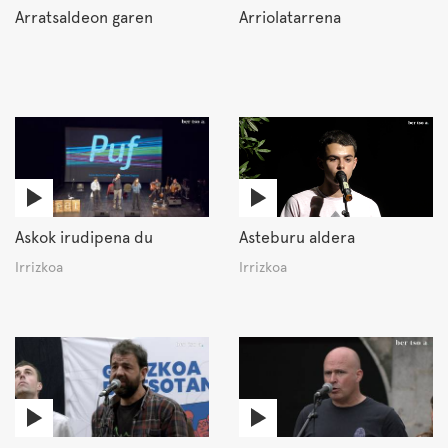
Arratsaldeon garen
Arriolatarrena
Askok irudipena du
Asteburu aldera
Irrizkoa
Irrizkoa