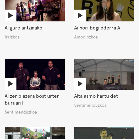
Ai gure antzinako
Ai hori begi ederra A
Irrizkoa
Amodiozkoa
Ai zer plazera bost urten
Aita asmo hartu det
buruan I
Sentimenduzkoa
Sentimenduzkoa