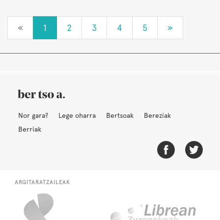
«
1
2
3
4
5
»
Nor gara?
Lege oharra
Bertsoak
Bereziak
Berriak
ARGITARATZAILEAK