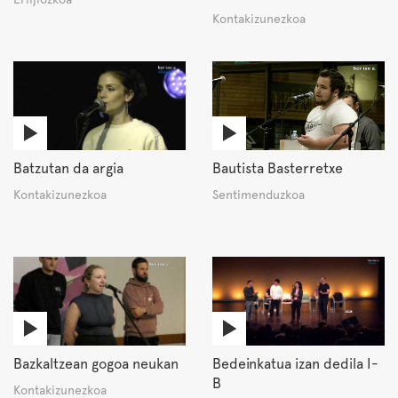
Kontakizunezkoa
Batzutan da argia
Bautista Basterretxe
Kontakizunezkoa
Sentimenduzkoa
Bazkaltzean gogoa neukan
Bedeinkatua izan dedila I-
B
Kontakizunezkoa