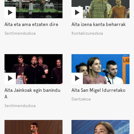
Aita eta ama etzaten dire
Aita izena kanta beharrak
Sentimenduzkoa
Kontakizunezkoa
Aita Jainkoak egin banindu
Aita San Migel Idurretako
A
Dantzakoa
Sentimenduzkoa