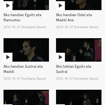
8ko handian Egoitz eta
8ko handian Odei eta
Ramuntxo
Maddi Ane
2012-10-27 Donibane Garazi
2012-10-27 Donibane Garazi
8ko handian Sustrai eta
8ko txikian Egoitz eta
Maddi
Sustrai
2012-10-27 Donibane Garazi
2012-10-27 Donibane Garazi