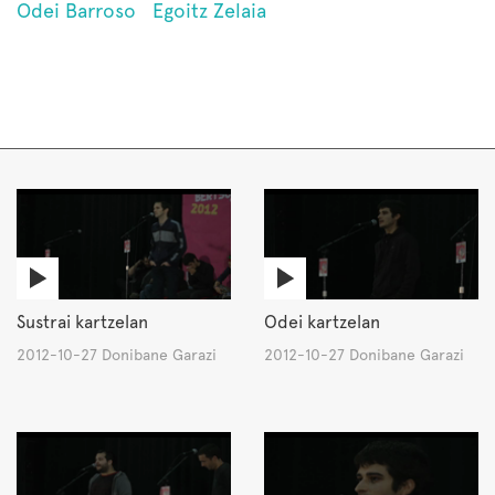
Odei Barroso
Egoitz Zelaia
Sustrai kartzelan
Odei kartzelan
2012-10-27 Donibane Garazi
2012-10-27 Donibane Garazi