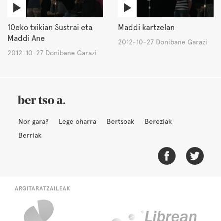
10eko txikian Sustrai eta
Maddi kartzelan
Maddi Ane
2012-10-27 Donibane Garazi
2012-10-27 Donibane Garazi
Nor gara?
Lege oharra
Bertsoak
Bereziak
Berriak
ARGITARATZAILEAK