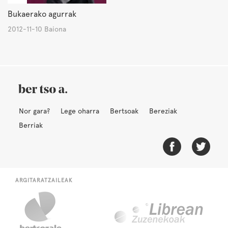
Bukaerako agurrak
2012-11-10 Baiona
Nor gara?
Lege oharra
Bertsoak
Bereziak
Berriak
ARGITARATZAILEAK