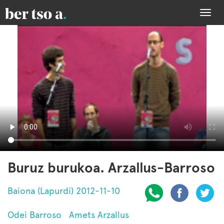
Togg
navi
Buruz burukoa. Arzallus-Barroso
Baiona (Lapurdi) 2012-11-10
Odei Barroso
Amets Arzallus