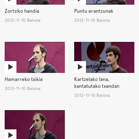
Zortziko handia
Puntu erantzunak
2012-11-10 Baiona
2012-11-10 Baiona
Hamarreko txikia
Kartzelako lana,
kantatutako txandan
2012-11-10 Baiona
2012-11-10 Baiona