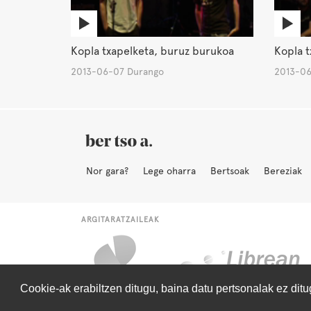
Kopla txapelketa, buruz burukoa
Kopla t
2013-06-07 Durango
2013-06
Nor gara?
Lege oharra
Bertsoak
Bereziak
ARGITARATZAILEAK
Cookie-ak erabiltzen ditugu, baina datu pertsonalak ez dit