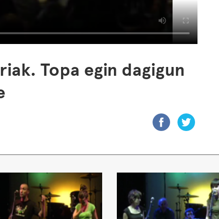
riak. Topa egin dagigun
e