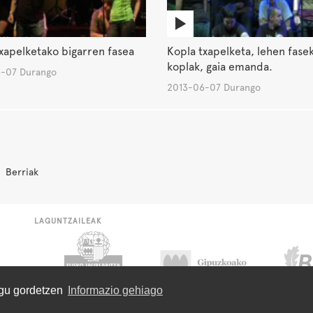
xapelketako bigarren fasea
Kopla txapelketa, lehen fase
koplak, gaia emanda.
-07 Durango
2013-06-07 Durango
Berriak
LAGUNTZAILEAK
ugu gordetzen
Informazio gehiago