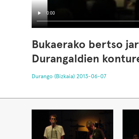
Bukaerako bertso jar
Durangaldien kontur
Durango (Bizkaia) 2013-06-07