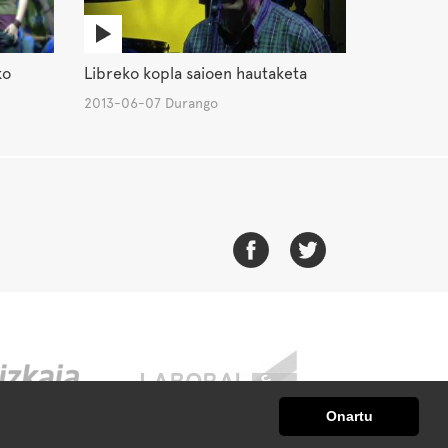
ko
Libreko kopla saioen hautaketa
2013-06-07 Durango
Onartu