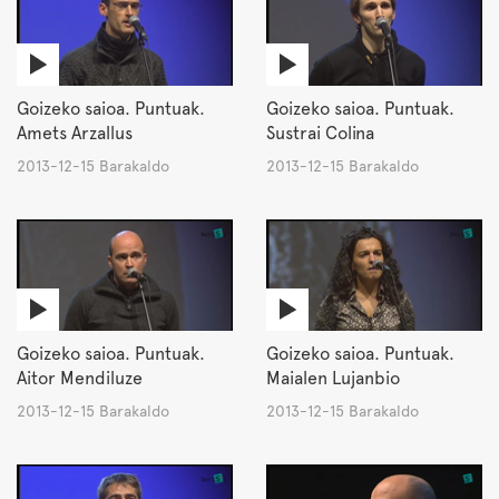
Goizeko saioa. Puntuak.
Goizeko saioa. Puntuak.
Amets Arzallus
Sustrai Colina
2013-12-15 Barakaldo
2013-12-15 Barakaldo
Goizeko saioa. Puntuak.
Goizeko saioa. Puntuak.
Aitor Mendiluze
Maialen Lujanbio
2013-12-15 Barakaldo
2013-12-15 Barakaldo