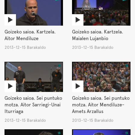
Goizeko saioa. Kartzela.
Goizeko saioa. Kartzela.
Aitor Mendiluze
Maialen Lujanbio
2013-12-15 Barakaldo
2013-12-15 Barakaldo
Goizeko saioa. Sei puntuko
Goizeko saioa. Sei puntuko
motza. Aitor Sarriegi-Unai
motza. Aitor Mendiluze-
Iturriaga
Amets Arzallus
2013-12-15 Barakaldo
2013-12-15 Barakaldo