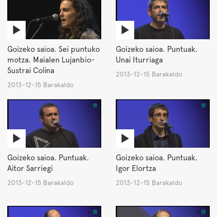
Goizeko saioa. Sei puntuko
Goizeko saioa. Puntuak.
motza. Maialen Lujanbio-
Unai Iturriaga
Sustrai Colina
2013-12-15 Barakaldo
2013-12-15 Barakaldo
Goizeko saioa. Puntuak.
Goizeko saioa. Puntuak.
Aitor Sarriegi
Igor Elortza
2013-12-15 Barakaldo
2013-12-15 Barakaldo