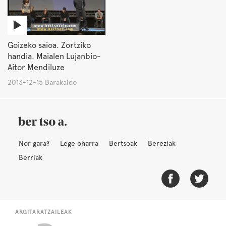
Goizeko saioa. Zortziko
handia. Maialen Lujanbio-
Aitor Mendiluze
2013-12-15 Barakaldo
Nor gara?
Lege oharra
Bertsoak
Bereziak
Berriak
ARGITARATZAILEAK