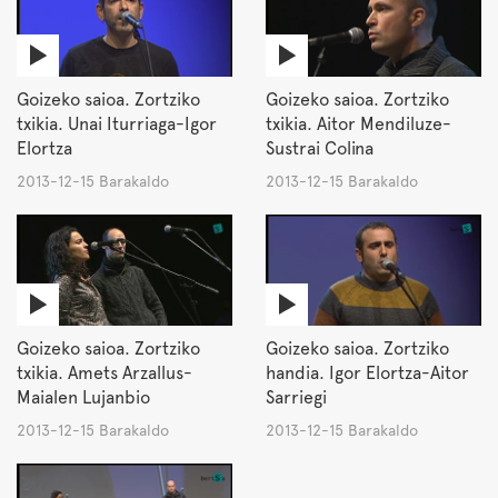
Goizeko saioa. Zortziko
Goizeko saioa. Zortziko
txikia. Unai Iturriaga-Igor
txikia. Aitor Mendiluze-
Elortza
Sustrai Colina
2013-12-15 Barakaldo
2013-12-15 Barakaldo
Goizeko saioa. Zortziko
Goizeko saioa. Zortziko
txikia. Amets Arzallus-
handia. Igor Elortza-Aitor
Maialen Lujanbio
Sarriegi
2013-12-15 Barakaldo
2013-12-15 Barakaldo