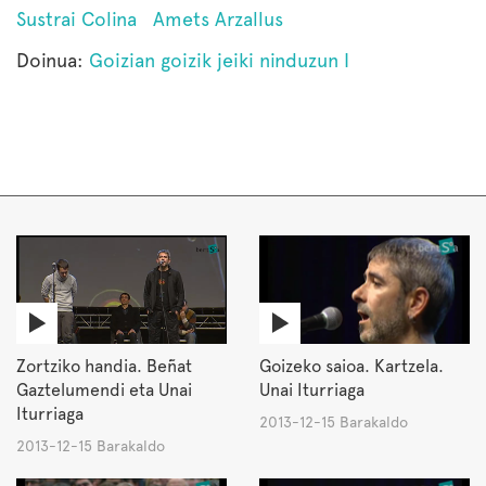
Sustrai Colina
Amets Arzallus
Doinua:
Goizian goizik jeiki ninduzun I
Zortziko handia. Beñat
Goizeko saioa. Kartzela.
Gaztelumendi eta Unai
Unai Iturriaga
Iturriaga
2013-12-15 Barakaldo
2013-12-15 Barakaldo