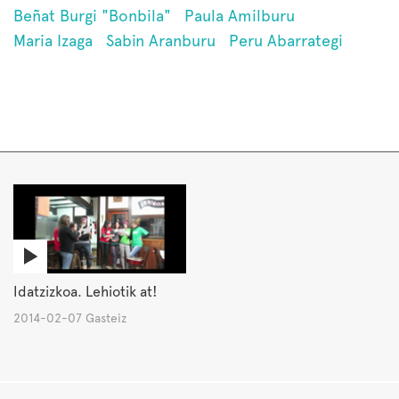
Beñat Burgi "Bonbila"
Paula Amilburu
Maria Izaga
Sabin Aranburu
Peru Abarrategi
Idatzizkoa. Lehiotik at!
2014-02-07 Gasteiz