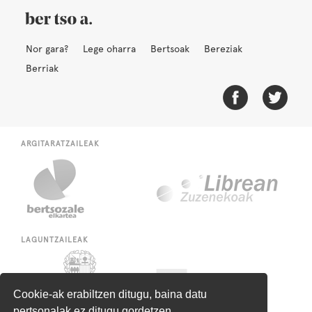
Nor gara?
Lege oharra
Bertsoak
Bereziak
Berriak
ARGITARATZAILEAK
LAGUNTZAILEAK
Cookie-ak erabiltzen ditugu, baina datu
pertsonalak ez ditugu gordetzen