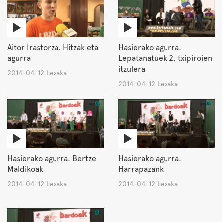
Aitor Irastorza. Hitzak eta
Hasierako agurra.
agurra
Lepatanatuek 2, txipiroien
itzulera
2014-04-12 Lesaka
2014-04-12 Lesaka
Hasierako agurra. Bertze
Hasierako agurra.
Maldikoak
Harrapazank
2014-04-12 Lesaka
2014-04-12 Lesaka