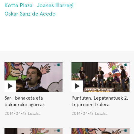
Kotte Plaza
Joanes Illarregi
Oskar Sanz de Acedo
Sari-banaketa eta
Puntutan. Lepatanatuek 2,
bukaerako agurrak
txipiroien itzulera
2014-04-12 Lesaka
2014-04-12 Lesaka