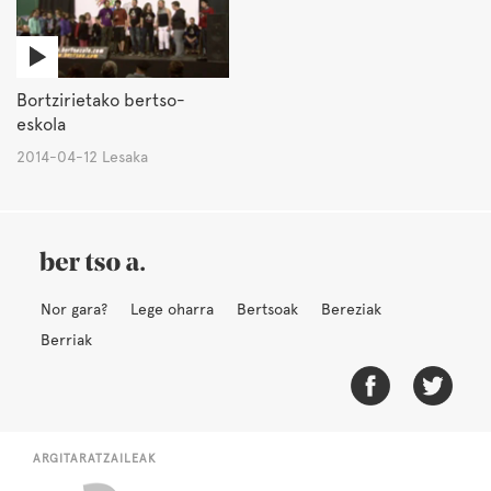
Bortzirietako bertso-
eskola
2014-04-12 Lesaka
Nor gara?
Lege oharra
Bertsoak
Bereziak
Berriak
ARGITARATZAILEAK