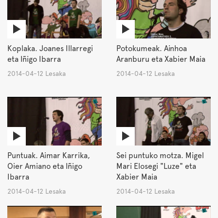
Koplaka. Joanes Illarregi
Potokumeak. Ainhoa
eta Iñigo Ibarra
Aranburu eta Xabier Maia
2014-04-12 Lesaka
2014-04-12 Lesaka
Puntuak. Aimar Karrika,
Sei puntuko motza. Migel
Oier Amiano eta Iñigo
Mari Elosegi "Luze" eta
Ibarra
Xabier Maia
2014-04-12 Lesaka
2014-04-12 Lesaka