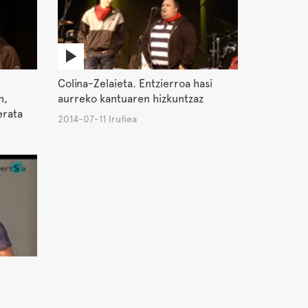
Colina-Zelaieta. Entzierroa hasi
n,
aurreko kantuaren hizkuntzaz
erata
2014-07-11 Iruñea