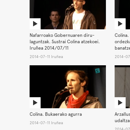
Nafarroako Gobernuaren diru-
Colina
laguntzak. Sustrai Colina atzekoei.
ordezka
Iruñea 2014/07/11
banatze
2014-07-11 Iruñea
2014-07
Colina. Bukaerako agurra
Arzallu
udaltza
2014-07-11 Iruñea
2014-07