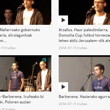
. Nafarroako gobernuko
Arzallus. Haur palestindarra,
ria, dirulaguntzak
Donostia Cup futbol torneoa
n...
lehen aldiz Jerusalem-dik at
-11 Iruñea
2014-07-11 Iruñea
s-Barberena. Iruñeako bi
Barberena. Hasierako agurra
in, Poloren auzian
2014-07-11 Iruñea
-11 Iruñea