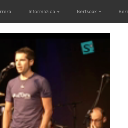
rrera
Informazioa
Bertsoak
Ber