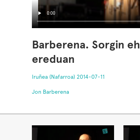
Barberena. Sorgin eh
ereduan
Iruñea (Nafarroa) 2014-07-11
Jon Barberena