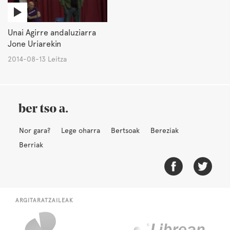
Unai Agirre andaluziarra
Jone Uriarekin
2014-08-13 Leitza
Nor gara?
Lege oharra
Bertsoak
Bereziak
Berriak
ARGITARATZAILEAK