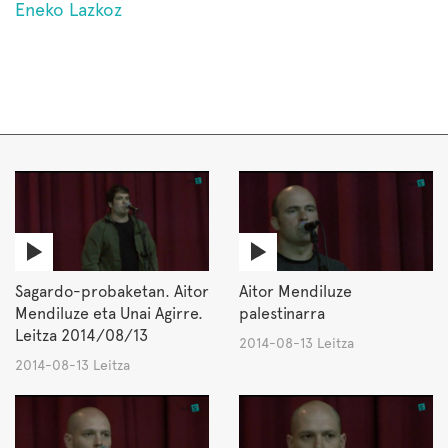
Eneko Lazkoz
Sagardo-probaketan. Aitor
Aitor Mendiluze
Mendiluze eta Unai Agirre.
palestinarra
Leitza 2014/08/13
2014-08-13 Leitza
2014-08-13 Leitza