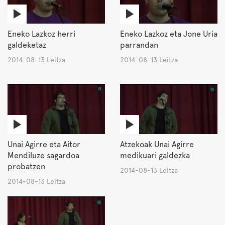
Eneko Lazkoz herri
Eneko Lazkoz eta Jone Uria
galdeketaz
parrandan
2014-08-13 Leitza
2014-08-13 Leitza
Unai Agirre eta Aitor
Atzekoak Unai Agirre
Mendiluze sagardoa
medikuari galdezka
probatzen
2014-08-13 Leitza
2014-08-13 Leitza