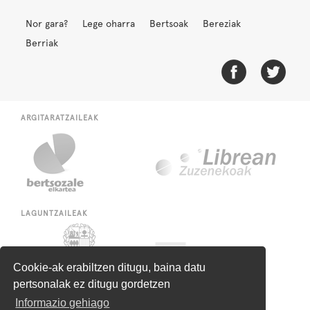
Nor gara?
Lege oharra
Bertsoak
Bereziak
Berriak
ARGITARATZAILEAK
LAGUNTZAILEAK
Cookie-ak erabiltzen ditugu, baina datu
pertsonalak ez ditugu gordetzen
Informazio gehiago