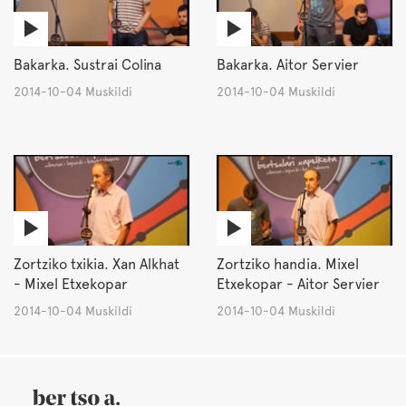
Bakarka. Sustrai Colina
Bakarka. Aitor Servier
2014-10-04 Muskildi
2014-10-04 Muskildi
Zortziko txikia. Xan Alkhat
Zortziko handia. Mixel
- Mixel Etxekopar
Etxekopar - Aitor Servier
2014-10-04 Muskildi
2014-10-04 Muskildi