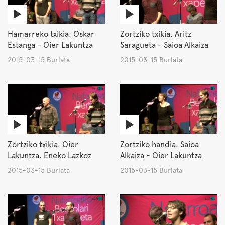
Hamarreko txikia. Oskar
Zortziko txikia. Aritz
Estanga - Oier Lakuntza
Saragueta - Saioa Alkaiza
2015-03-15 Burlata
2015-03-15 Burlata
Zortziko txikia. Oier
Zortziko handia. Saioa
Lakuntza. Eneko Lazkoz
Alkaiza - Oier Lakuntza
2015-03-15 Burlata
2015-03-15 Burlata