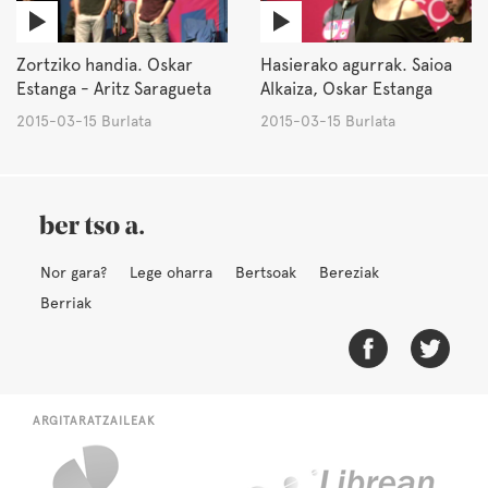
Zortziko handia. Oskar
Hasierako agurrak. Saioa
Estanga - Aritz Saragueta
Alkaiza, Oskar Estanga
2015-03-15 Burlata
2015-03-15 Burlata
Nor gara?
Lege oharra
Bertsoak
Bereziak
Berriak
ARGITARATZAILEAK