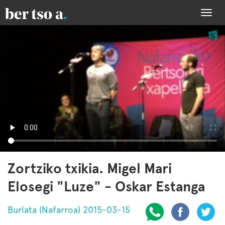
Togg
navi
Zortziko txikia. Migel Mari
Elosegi "Luze" - Oskar Estanga
Burlata (Nafarroa) 2015-03-15