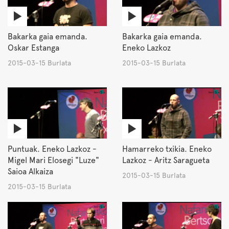
Bakarka gaia emanda.
Bakarka gaia emanda.
Oskar Estanga
Eneko Lazkoz
2015-03-15 Burlata
2015-03-15 Burlata
Puntuak. Eneko Lazkoz -
Hamarreko txikia. Eneko
Migel Mari Elosegi "Luze"
Lazkoz - Aritz Saragueta
Saioa Alkaiza
2015-03-15 Burlata
2015-03-15 Burlata