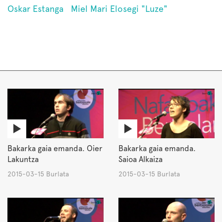
Oskar Estanga
Miel Mari Elosegi "Luze"
Bakarka gaia emanda. Oier
Bakarka gaia emanda.
Lakuntza
Saioa Alkaiza
2015-03-15 Burlata
2015-03-15 Burlata