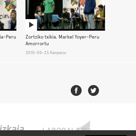
sia-Peru
Zortziko txikia. Markel Yoyer-Peru
Amorrortu
2015-05-23 Kanpezu