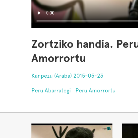
Zortziko handia. Per
Amorrortu
Kanpezu (Araba) 2015-05-23
Peru Abarrategi
Peru Amorrortu