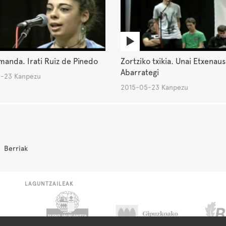
manda. Irati Ruiz de Pinedo
Zortziko txikia. Unai Etxenau
Abarrategi
-23 Kanpezu
2015-05-23 Kanpezu
Berriak
LAGUNTZAILEAK