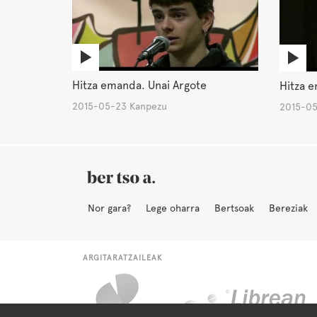
Hitza emanda. Unai Argote
Hitza e
2015-05-23 Kanpezu
2015-05
Nor gara?
Lege oharra
Bertsoak
Bereziak
ARGITARATZAILEAK