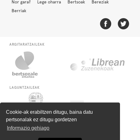
Nor gara?
Lege oharra
Bertsoak
Bereziak
Berriak
ARGITARATZAILEAK
LAGUNTZAILEAK
Cookie-ak erabiltzen ditugu, baina datu
pertsonalak ez ditugu gordetzen
Informazio gehiago