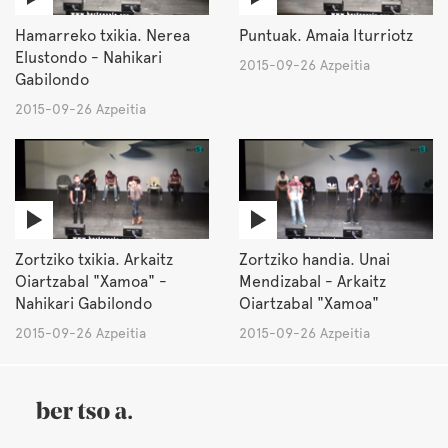
Hamarreko txikia. Nerea
Puntuak. Amaia Iturriotz
Elustondo - Nahikari
2015-09-26 Azpeitia
Gabilondo
2015-09-26 Azpeitia
Zortziko txikia. Arkaitz
Zortziko handia. Unai
Oiartzabal "Xamoa" -
Mendizabal - Arkaitz
Nahikari Gabilondo
Oiartzabal "Xamoa"
2015-09-26 Azpeitia
2015-09-26 Azpeitia