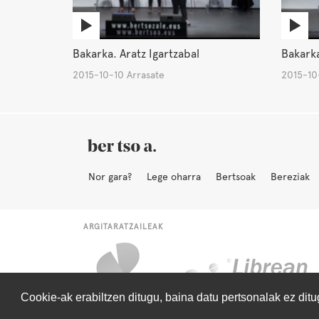
Bakarka. Aratz Igartzabal
Bakarka
2015-10-10 Arrasate
2015-10
Nor gara?
Lege oharra
Bertsoak
Bereziak
ARGITARATZAILEAK
Cookie-ak erabiltzen ditugu, baina datu pertsonalak ez dit