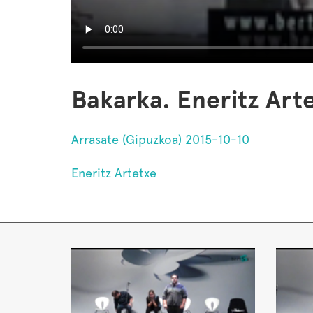
Bakarka. Eneritz Art
Arrasate (Gipuzkoa) 2015-10-10
Eneritz Artetxe