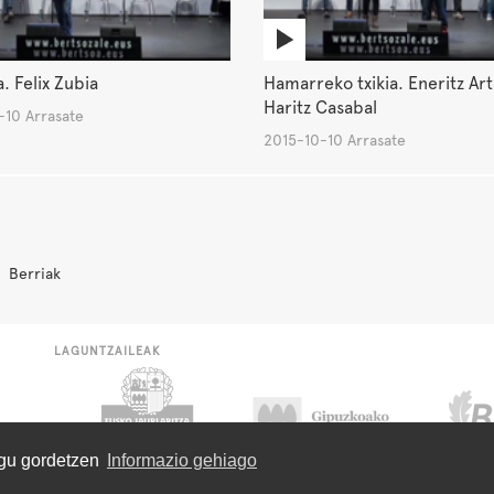
. Felix Zubia
Hamarreko txikia. Eneritz Art
Haritz Casabal
-10 Arrasate
2015-10-10 Arrasate
Berriak
LAGUNTZAILEAK
ugu gordetzen
Informazio gehiago