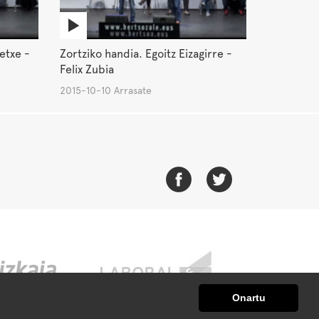
etxe -
Zortziko handia. Egoitz Eizagirre -
Felix Zubia
2015-10-10 Arrasate
Onartu