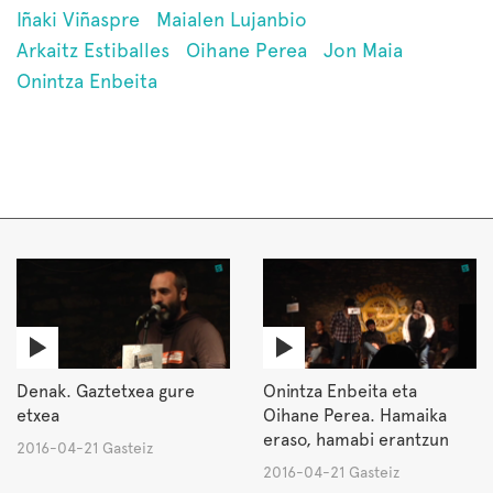
Iñaki Viñaspre
Maialen Lujanbio
Arkaitz Estiballes
Oihane Perea
Jon Maia
Onintza Enbeita
Denak. Gaztetxea gure
Onintza Enbeita eta
etxea
Oihane Perea. Hamaika
eraso, hamabi erantzun
2016-04-21 Gasteiz
2016-04-21 Gasteiz