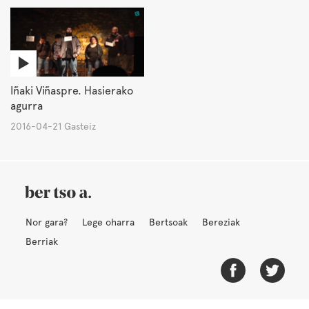
Iñaki Viñaspre. Hasierako
agurra
2016-04-21 Gasteiz
Nor gara?
Lege oharra
Bertsoak
Bereziak
Berriak