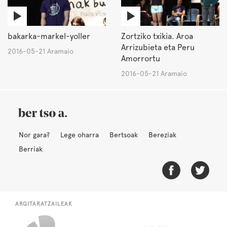
bakarka-markel-yoller
Zortziko txikia. Aroa
Arrizubieta eta Peru
2016-05-21 Aramaio
Amorrortu
2016-05-21 Aramaio
Nor gara?
Lege oharra
Bertsoak
Bereziak
Berriak
ARGITARATZAILEAK