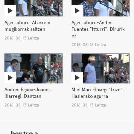
Agin Laburu. Atzekoei
Agin Laburu-Ander
mugikorrak saltzen
Fuentes "Itturri". Dirurik
ez
2016-08-13 Leitza
2016-08-13 Leitza
Andoni Egaña-Joanes
Miel Mari Elosegi "Luze".
Illarregi. Dantzan
Hasierako agurra
2016-08-13 Leitza
2016-08-13 Leitza