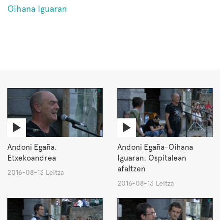
Oihana Iguaran
Andoni Egaña.
Andoni Egaña-Oihana
Etxekoandrea
Iguaran. Ospitalean
afaltzen
2016-08-13 Leitza
2016-08-13 Leitza