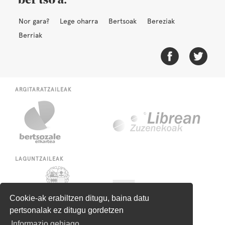
Nor gara?
Lege oharra
Bertsoak
Bereziak
Berriak
ARGITARATZAILEAK
LAGUNTZAILEAK
Cookie-ak erabiltzen ditugu, baina datu
pertsonalak ez ditugu gordetzen
Informazio gehiago