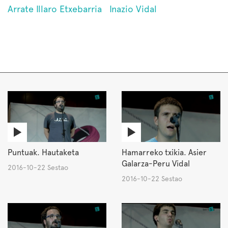
Arrate Illaro Etxebarria
Inazio Vidal
Puntuak. Hautaketa
Hamarreko txikia. Asier
Galarza-Peru Vidal
2016-10-22 Sestao
2016-10-22 Sestao