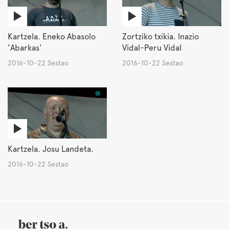
Kartzela. Eneko Abasolo
Zortziko txikia. Inazio
'Abarkas'
Vidal-Peru Vidal
2016-10-22 Sestao
2016-10-22 Sestao
Kartzela. Josu Landeta.
2016-10-22 Sestao