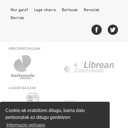
Nor gara?
Lege oharra
Bertsoak
Bereziak
Berriak
ARGITARATZAILEAK
LAGUNTZAILEAK
Cookie-ak erabiltzen ditugu, baina datu
pertsonalak ez ditugu gordetzen
Informazio gehiago