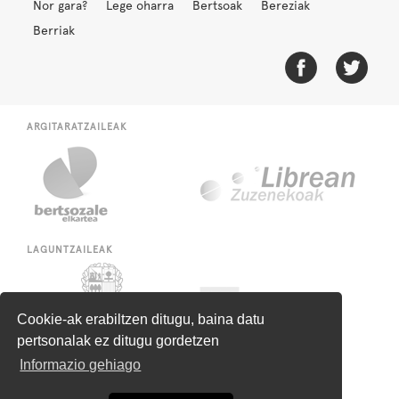
Nor gara?
Lege oharra
Bertsoak
Bereziak
Berriak
ARGITARATZAILEAK
LAGUNTZAILEAK
Cookie-ak erabiltzen ditugu, baina datu
pertsonalak ez ditugu gordetzen
Informazio gehiago