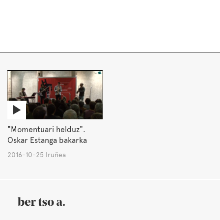
"Momentuari helduz".
Oskar Estanga bakarka
2016-10-25 Iruñea