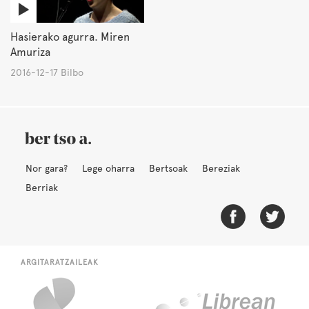
Hasierako agurra. Miren
Amuriza
2016-12-17 Bilbo
Nor gara?
Lege oharra
Bertsoak
Bereziak
Berriak
ARGITARATZAILEAK