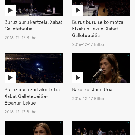
Buruz buru kartzela. Xabat
Buruz buru seiko motza.
Galletebeitia
Etxahun Lekue-Xabat
Galletebeitia
2016-12-17 Bilbo
2016-12-17 Bilbo
Buruz buru zortziko txikia.
Bakarka. Jone Uria
Xabat Galletebeitia-
2016-12-17 Bilbo
Etxahun Lekue
2016-12-17 Bilbo