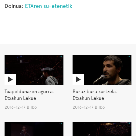
Doinua:
ETAren su-etenetik
Txapeldunaren agurra.
Buruz buru kartzela.
Etxahun Lekue
Etxahun Lekue
2016-12-17 Bilbo
2016-12-17 Bilbo