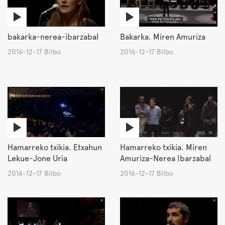
bakarka-nerea-ibarzabal
Bakarka. Miren Amuriza
2016-12-17 Bilbo
2016-12-17 Bilbo
Hamarreko txikia. Etxahun
Hamarreko txikia. Miren
Lekue-Jone Uria
Amuriza-Nerea Ibarzabal
2016-12-17 Bilbo
2016-12-17 Bilbo