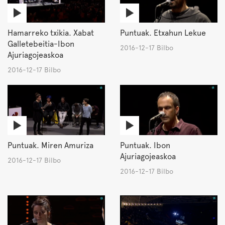
Hamarreko txikia. Xabat
Puntuak. Etxahun Lekue
Galletebeitia-Ibon
2016-12-17 Bilbo
Ajuriagojeaskoa
2016-12-17 Bilbo
Puntuak. Miren Amuriza
Puntuak. Ibon
Ajuriagojeaskoa
2016-12-17 Bilbo
2016-12-17 Bilbo