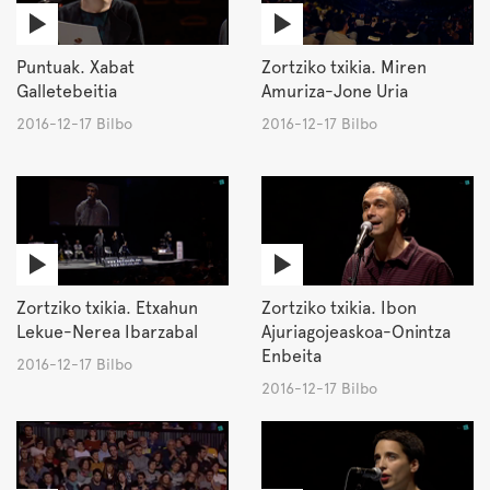
Puntuak. Xabat
Zortziko txikia. Miren
Galletebeitia
Amuriza-Jone Uria
2016-12-17 Bilbo
2016-12-17 Bilbo
Zortziko txikia. Etxahun
Zortziko txikia. Ibon
Lekue-Nerea Ibarzabal
Ajuriagojeaskoa-Onintza
Enbeita
2016-12-17 Bilbo
2016-12-17 Bilbo