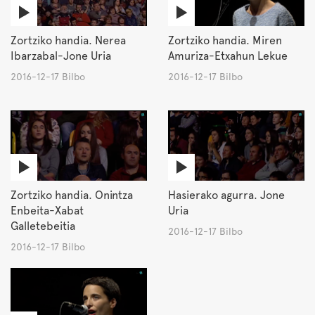
Zortziko handia. Nerea
Zortziko handia. Miren
Ibarzabal-Jone Uria
Amuriza-Etxahun Lekue
2016-12-17 Bilbo
2016-12-17 Bilbo
Zortziko handia. Onintza
Hasierako agurra. Jone
Enbeita-Xabat
Uria
Galletebeitia
2016-12-17 Bilbo
2016-12-17 Bilbo