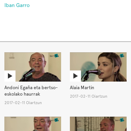
Iban Garro
Andoni Egaña eta bertso-
Alaia Martin
eskolako haurrak
2017-02-11 Oiartzun
2017-02-11 Oiartzun