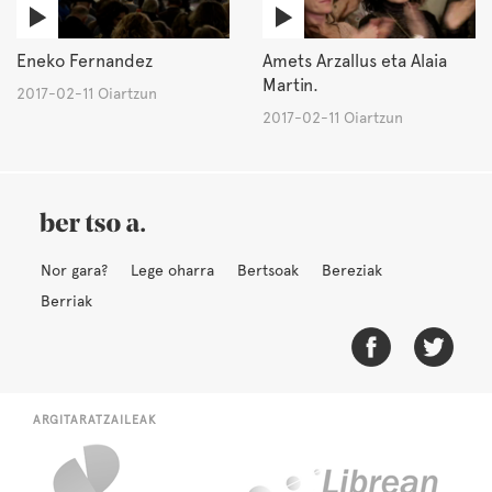
Eneko Fernandez
Amets Arzallus eta Alaia
Martin.
2017-02-11 Oiartzun
2017-02-11 Oiartzun
Nor gara?
Lege oharra
Bertsoak
Bereziak
Berriak
ARGITARATZAILEAK