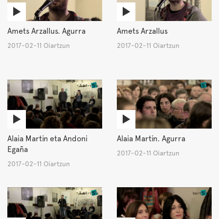
Amets Arzallus. Agurra
Amets Arzallus
2017-02-11 Oiartzun
2017-02-11 Oiartzun
Alaia Martin eta Andoni
Alaia Martin. Agurra
Egaña
2017-02-11 Oiartzun
2017-02-11 Oiartzun