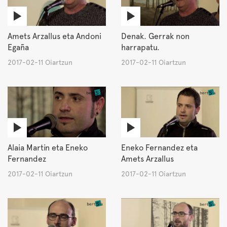
Amets Arzallus eta Andoni
Denak. Gerrak non
Egaña
harrapatu.
2017-02-11 Oiartzun
2017-02-11 Oiartzun
Alaia Martin eta Eneko
Eneko Fernandez eta
Fernandez
Amets Arzallus
2017-02-11 Oiartzun
2017-02-11 Oiartzun