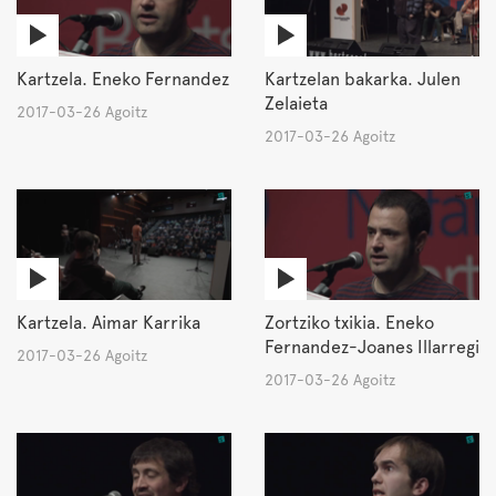
Kartzela. Eneko Fernandez
Kartzelan bakarka. Julen
Zelaieta
2017-03-26 Agoitz
2017-03-26 Agoitz
Kartzela. Aimar Karrika
Zortziko txikia. Eneko
Fernandez-Joanes Illarregi
2017-03-26 Agoitz
2017-03-26 Agoitz