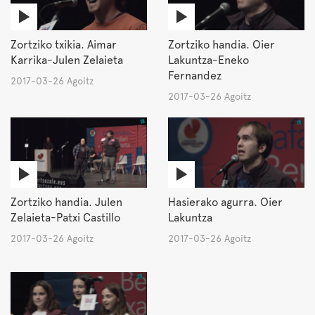
Zortziko txikia. Aimar
Zortziko handia. Oier
Karrika-Julen Zelaieta
Lakuntza-Eneko
Fernandez
2017-03-26 Agoitz
2017-03-26 Agoitz
Zortziko handia. Julen
Hasierako agurra. Oier
Zelaieta-Patxi Castillo
Lakuntza
2017-03-26 Agoitz
2017-03-26 Agoitz