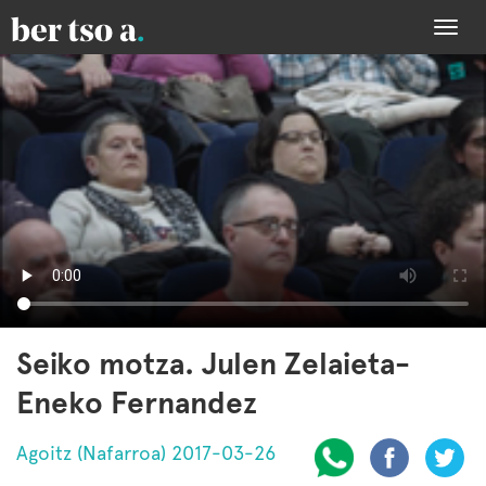
Togg
navi
Seiko motza. Julen Zelaieta-
Eneko Fernandez
Agoitz (Nafarroa) 2017-03-26