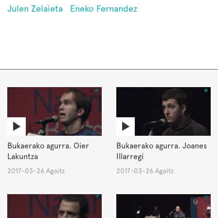
Julen Zelaieta
Eneko Fernandez
Bukaerako agurra. Oier
Bukaerako agurra. Joanes
Lakuntza
Illarregi
2017-03-26 Agoitz
2017-03-26 Agoitz