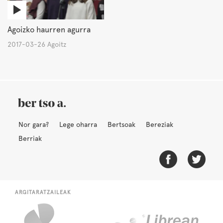
Agoizko haurren agurra
2017-03-26 Agoitz
Nor gara?
Lege oharra
Bertsoak
Bereziak
Berriak
ARGITARATZAILEAK