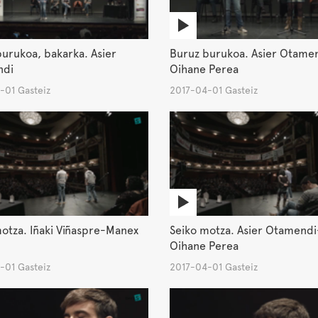
urukoa, bakarka. Asier
Buruz burukoa. Asier Otame
ndi
Oihane Perea
-01 Gasteiz
2017-04-01 Gasteiz
otza. Iñaki Viñaspre-Manex
Seiko motza. Asier Otamendi
Oihane Perea
-01 Gasteiz
2017-04-01 Gasteiz