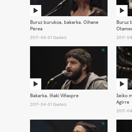
Buruz burukoa, bakarka. Oihane
Buruz b
Perea
Otame
2017-04-01 Gasteiz
2017-04
Bakarka. Iñaki Viñaspre
Seiko m
Agirre
2017-04-01 Gasteiz
2017-04