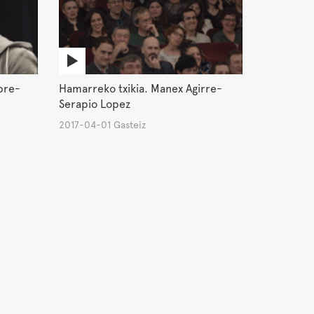
spre-
Hamarreko txikia. Manex Agirre-
Serapio Lopez
2017-04-01 Gasteiz