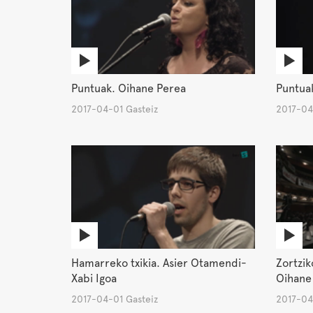
Puntuak. Oihane Perea
Puntua
2017-04-01 Gasteiz
2017-04
Hamarreko txikia. Asier Otamendi-
Zortzik
Xabi Igoa
Oihane
2017-04-01 Gasteiz
2017-04