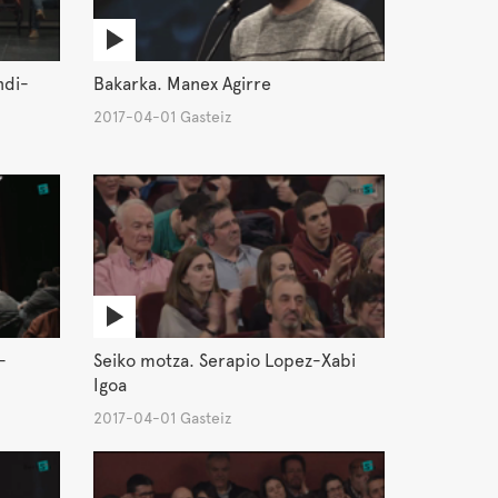
ndi-
Bakarka. Manex Agirre
2017-04-01 Gasteiz
-
Seiko motza. Serapio Lopez-Xabi
Igoa
2017-04-01 Gasteiz