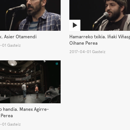
k. Asier Otamendi
Hamarreko txikia. Iñaki Viña
Oihane Perea
-01 Gasteiz
2017-04-01 Gasteiz
o handia. Manex Agirre-
 Perea
-01 Gasteiz