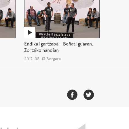
Endika Igartzabal- Beñat Iguaran.
Zortziko handian
2017-05-13 Bergara