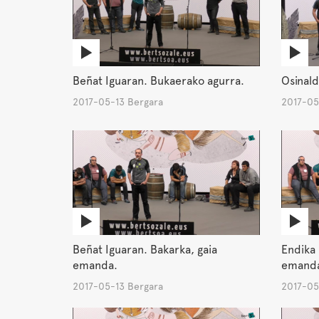
Beñat Iguaran. Bukaerako agurra.
Osinald
2017-05-13 Bergara
2017-05
Beñat Iguaran. Bakarka, gaia
Endika 
emanda.
emand
2017-05-13 Bergara
2017-05