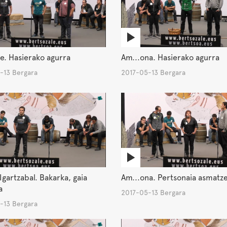
e. Hasierako agurra
Am...ona. Hasierako agurra
-13 Bergara
2017-05-13 Bergara
Igartzabal. Bakarka, gaia
Am...ona. Pertsonaia asmatz
a
2017-05-13 Bergara
-13 Bergara