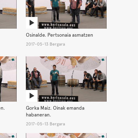
Osinalde. Pertsonaia asmatzen
2017-05-13 Bergara
en.
Gorka Maiz. Oinak emanda
habaneran.
2017-05-13 Bergara