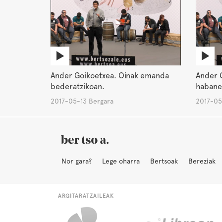
Ander Goikoetxea. Oinak emanda
Ander 
bederatzikoan.
habane
2017-05-13 Bergara
2017-05
Nor gara?
Lege oharra
Bertsoak
Bereziak
ARGITARATZAILEAK