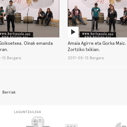
Goikoetxea. Oinak emanda
Amaia Agirre eta Gorka Maiz.
ran.
Zortziko txikian.
-13 Bergara
2017-05-13 Bergara
Berriak
LAGUNTZAILEAK