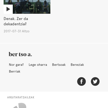
Denak. Zer da
dekadentzia?
2017-07-31 Altzo
Nor gara?
Lege oharra
Bertsoak
Bereziak
Berriak
ARGITARATZAILEAK