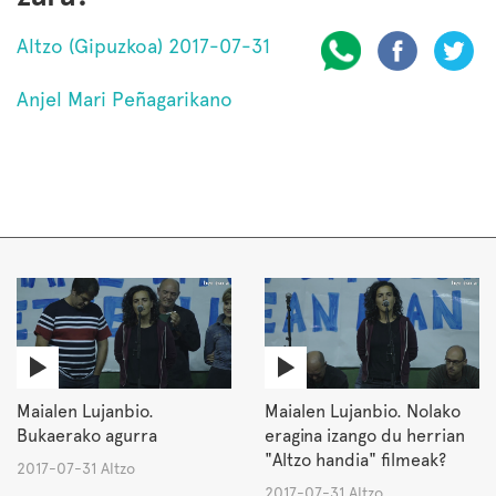
Altzo (Gipuzkoa) 2017-07-31
Anjel Mari Peñagarikano
Maialen Lujanbio.
Maialen Lujanbio. Nolako
Bukaerako agurra
eragina izango du herrian
"Altzo handia" filmeak?
2017-07-31 Altzo
2017-07-31 Altzo