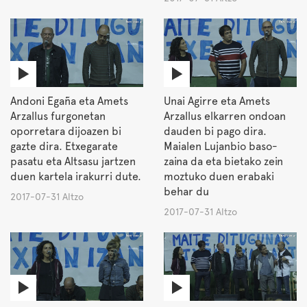
Andoni Egaña eta Amets
Unai Agirre eta Amets
Arzallus furgonetan
Arzallus elkarren ondoan
oporretara dijoazen bi
dauden bi pago dira.
gazte dira. Etxegarate
Maialen Lujanbio baso-
pasatu eta Altsasu jartzen
zaina da eta bietako zein
duen kartela irakurri dute.
moztuko duen erabaki
behar du
2017-07-31 Altzo
2017-07-31 Altzo