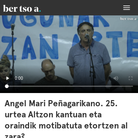
Togg
navi
Angel Mari Peñagarikano. 25.
urtea Altzon kantuan eta
oraindik motibatuta etortzen al
zara?