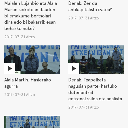
Maialen Lujanbio eta Alaia
Denak. Zer da
Martin seikotean dauden
antikapitalista izatea?
bi emakume bertsolari
2017-07-31 Altzo
dira edo bi bakarrik esan
beharko nuke?
2017-07-31 Altzo
Alaia Martin. Hasierako
Denak. Txapelketa
agurra
nagusian parte-hartuko
dutenentzat
2017-07-31 Altzo
entrenatzailea eta analista
2017-07-31 Altzo