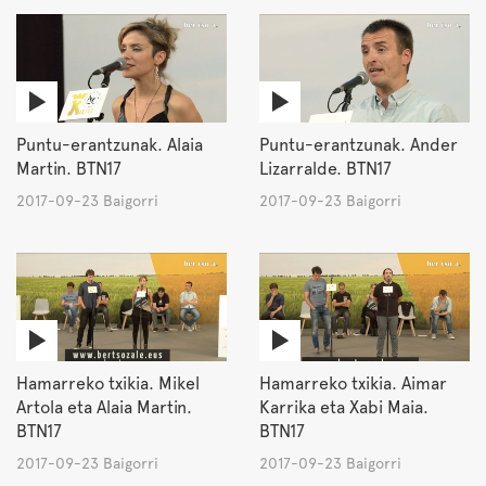
Puntu-erantzunak. Alaia
Puntu-erantzunak. Ander
Martin. BTN17
Lizarralde. BTN17
2017-09-23 Baigorri
2017-09-23 Baigorri
Hamarreko txikia. Mikel
Hamarreko txikia. Aimar
Artola eta Alaia Martin.
Karrika eta Xabi Maia.
BTN17
BTN17
2017-09-23 Baigorri
2017-09-23 Baigorri