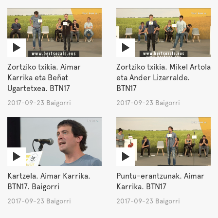
Zortziko txikia. Aimar
Zortziko txikia. Mikel Artola
Karrika eta Beñat
eta Ander Lizarralde.
Ugartetxea. BTN17
BTN17
2017-09-23 Baigorri
2017-09-23 Baigorri
Kartzela. Aimar Karrika.
Puntu-erantzunak. Aimar
BTN17. Baigorri
Karrika. BTN17
2017-09-23 Baigorri
2017-09-23 Baigorri