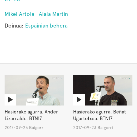
Mikel Artola
Alaia Martin
Doinua:
Espainian behera
Hasierako agurra. Ander
Hasierako agurra. Beñat
Lizarralde. BTN17
Ugartetxea. BTN17
2017-09-23 Baigorri
2017-09-23 Baigorri