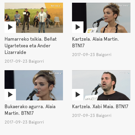
Hamarreko txikia. Beñat
Kartzela. Alaia Martin.
Ugartetxea eta Ander
BTN17
Lizarralde
2017-09-23 Baigorri
2017-09-23 Baigorri
Bukaerako agurra. Alaia
Kartzela. Xabi Maia. BTN17
Martin. BTN17
2017-09-23 Baigorri
2017-09-23 Baigorri