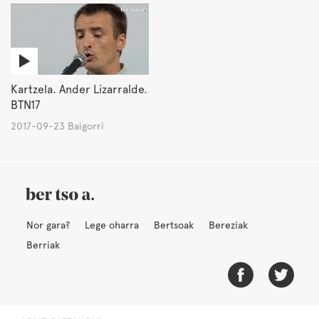
Kartzela. Ander Lizarralde.
BTN17
2017-09-23 Baigorri
Nor gara?
Lege oharra
Bertsoak
Bereziak
Berriak