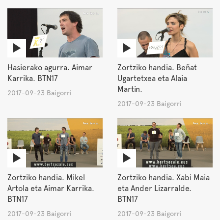
Hasierako agurra. Aimar
Zortziko handia. Beñat
Karrika. BTN17
Ugartetxea eta Alaia
Martin.
2017-09-23 Baigorri
2017-09-23 Baigorri
Zortziko handia. Mikel
Zortziko handia. Xabi Maia
Artola eta Aimar Karrika.
eta Ander Lizarralde.
BTN17
BTN17
2017-09-23 Baigorri
2017-09-23 Baigorri