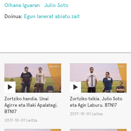
Oihana Iguaran
Julio Soto
Doinua:
Egun lanerat abiatu zait
Zortziko handia. Unai
Zortziko txikia. Julio Soto
Agirre eta Iñaki Apalategi.
eta Agin Laburu. BTN17
BTN17
2017-10-01 Leitza
2017-10-01 Leitza