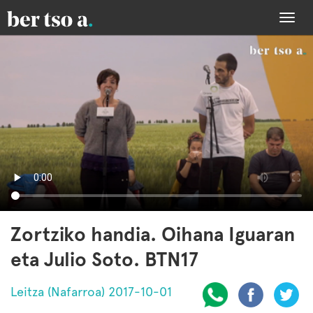
Togg
navi
Zortziko handia. Oihana Iguaran
eta Julio Soto. BTN17
Leitza (Nafarroa) 2017-10-01