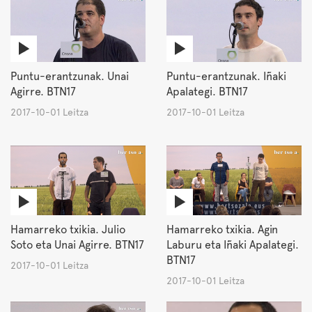
Puntu-erantzunak. Unai
Puntu-erantzunak. Iñaki
Agirre. BTN17
Apalategi. BTN17
2017-10-01 Leitza
2017-10-01 Leitza
Hamarreko txikia. Julio
Hamarreko txikia. Agin
Soto eta Unai Agirre. BTN17
Laburu eta Iñaki Apalategi.
BTN17
2017-10-01 Leitza
2017-10-01 Leitza