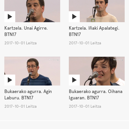
Kartzela. Unai Agirre.
Kartzela. Iñaki Apalategi.
BTN17
BTN17
2017-10-01 Leitza
2017-10-01 Leitza
Bukaerako agurra. Agin
Bukaerako agurra. Oihana
Laburu. BTN17
Iguaran. BTN17
2017-10-01 Leitza
2017-10-01 Leitza