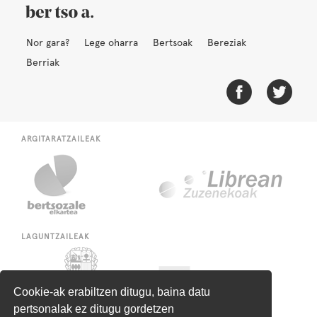
Nor gara?
Lege oharra
Bertsoak
Bereziak
Berriak
ARGITARATZAILEAK
LAGUNTZAILEAK
Cookie-ak erabiltzen ditugu, baina datu
pertsonalak ez ditugu gordetzen