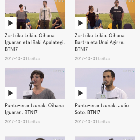
Zortziko txikia. Oihana
Zortziko txikia. Oihana
Iguaran eta Iñaki Apalategi.
Bartra eta Unai Agirre.
BTN17
BTN17
2017-10-01 Leitza
2017-10-01 Leitza
Puntu-erantzunak. Oihana
Puntu-erantzunak. Julio
Iguaran. BTN17
Soto. BTN17
2017-10-01 Leitza
2017-10-01 Leitza