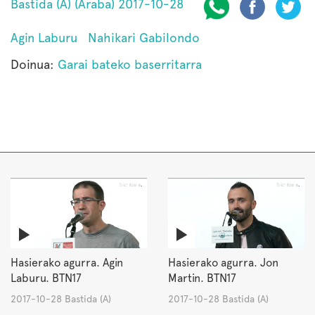
Bastida (A) (Araba) 2017-10-28
Agin Laburu
Nahikari Gabilondo
Doinua:
Garai bateko baserritarra
Hasierako agurra. Agin
Hasierako agurra. Jon
Laburu. BTN17
Martin. BTN17
2017-10-28 Bastida (A)
2017-10-28 Bastida (A)