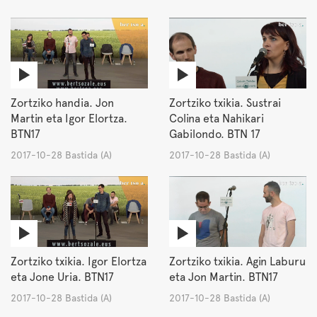
Zortziko handia. Jon
Zortziko txikia. Sustrai
Martin eta Igor Elortza.
Colina eta Nahikari
BTN17
Gabilondo. BTN 17
2017-10-28 Bastida (A)
2017-10-28 Bastida (A)
Zortziko txikia. Igor Elortza
Zortziko txikia. Agin Laburu
eta Jone Uria. BTN17
eta Jon Martin. BTN17
2017-10-28 Bastida (A)
2017-10-28 Bastida (A)