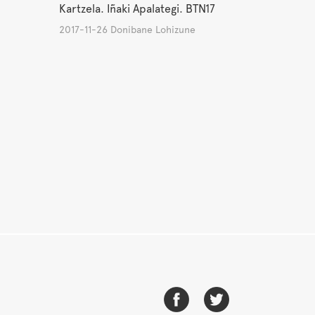
Kartzela. Iñaki Apalategi. BTN17
2017-11-26 Donibane Lohizune