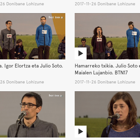
-26 Donibane Lohizune
2017-11-26 Donibane Lohizune
. Igor Elortza eta Julio Soto.
Hamarreko txikia. Julio Soto 
Maialen Lujanbio. BTN17
-26 Donibane Lohizune
2017-11-26 Donibane Lohizune