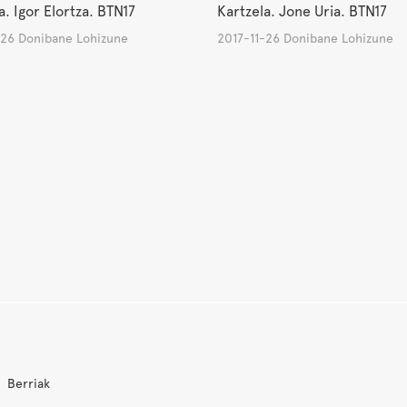
a. Igor Elortza. BTN17
Kartzela. Jone Uria. BTN17
-26 Donibane Lohizune
2017-11-26 Donibane Lohizune
Berriak