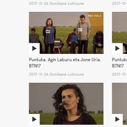
2017-11-26 Donibane Lohizune
2017-11
Puntuka. Agin Laburu eta Jone Uria.
Puntuka
BTN17
BTN17
2017-11-26 Donibane Lohizune
2017-11