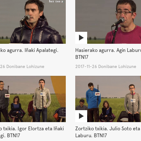
ko agurra. Iñaki Apalategi.
Hasierako agurra. Agin Labur
BTN17
-26 Donibane Lohizune
2017-11-26 Donibane Lohizune
 txikia. Igor Elortza eta Iñaki
Zortziko txikia. Julio Soto eta
gi. BTN17
Laburu. BTN17