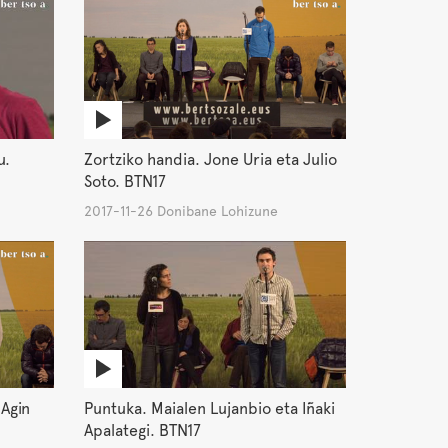
u.
Zortziko handia. Jone Uria eta Julio
Soto. BTN17
2017-11-26 Donibane Lohizune
 Agin
Puntuka. Maialen Lujanbio eta Iñaki
Apalategi. BTN17