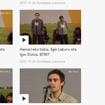
2017-11-26 Donibane Lohizune
eta
Hamarreko txikia. Agin Laburu eta
Igor Elotza. BTN17
2017-11-26 Donibane Lohizune