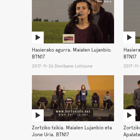
Hasierako agurra. Maialen Lujanbio.
Hasiera
BTN17
BTN17
2017-11-26 Donibane Lohizune
2017-11
Zortziko txikia. Maialen Lujanbio eta
Zortziko
Jone Uria. BTN17
Apalate