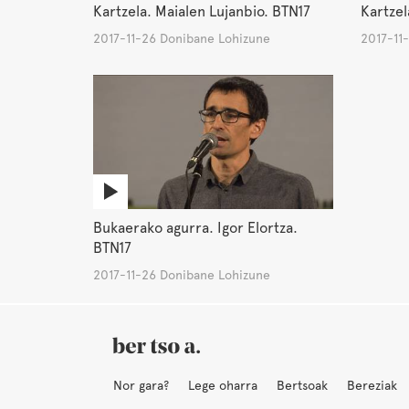
Kartzela. Maialen Lujanbio. BTN17
Kartzel
2017-11-26 Donibane Lohizune
2017-11
Bukaerako agurra. Igor Elortza.
BTN17
2017-11-26 Donibane Lohizune
Nor gara?
Lege oharra
Bertsoak
Bereziak