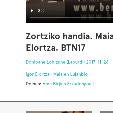
Zortziko handia. Maia
Elortza. BTN17
Donibane Lohizune (Lapurdi) 2017-11-26
Igor Elortza
Maialen Lujanbio
Doinua:
Ama Birjina Erkudengoa I