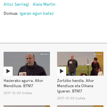
Aitor Sarriegi
Alaia Martin
Doinua:
Igaran egun batez
Hasierako agurra. Aitor
Zortziko handia. Aitor
Mendiluze. BTN17
Mendiuze eta Oihana
Iguaran. BTN17
2017-12-02 Iruñea
2017-12-02 Iruñea