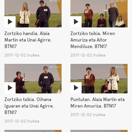
Zortziko handia. Alaia
Zortziko txikia. Miren
Martin eta Unai Agirre.
Amuriza eta Aitor
BTN17
Mendiluze. BTN17
2017-12-02 Iruñea
2017-12-02 Iruñea
Zortziko txikia. Oihana
Puntutan. Alaia Martin eta
Iguaran eta Unai Agirre.
Miren Amuriza. BTN17
BTN17
2017-12-02 Iruñea
2017-12-02 Iruñea