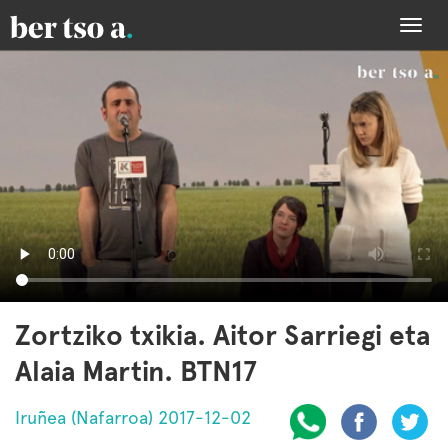
Togg
navi
Zortziko txikia. Aitor Sarriegi eta
Alaia Martin. BTN17
Iruñea (Nafarroa) 2017-12-02