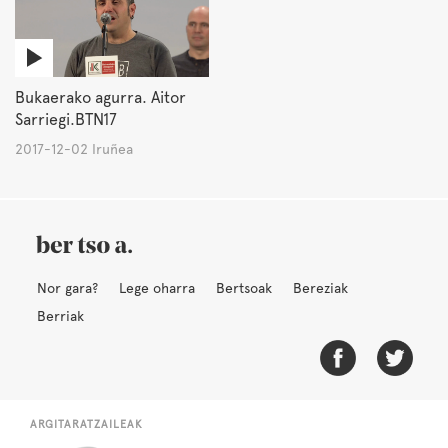
Bukaerako agurra. Aitor
Sarriegi.BTN17
2017-12-02 Iruñea
Nor gara?
Lege oharra
Bertsoak
Bereziak
Berriak
ARGITARATZAILEAK