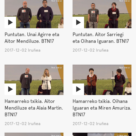
Puntutan. Unai Agirre eta
Puntutan. Aitor Sarriegi
Aitor Mendiluze. BTN17
eta Oihana Iguaran. BTN17
2017-12-02 Iruñea
2017-12-02 Iruñea
Hamarreko txikia. Aitor
Hamarreko txikia. Oihana
Mendiluze eta Alaia Martin.
Iguaran eta Miren Amuriza.
BTN17
BTN17
2017-12-02 Iruñea
2017-12-02 Iruñea