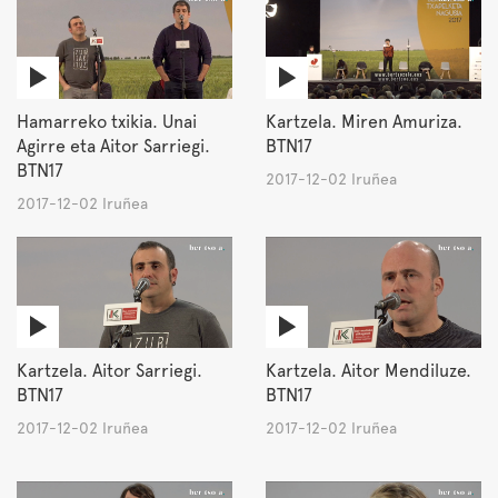
Hamarreko txikia. Unai
Kartzela. Miren Amuriza.
Agirre eta Aitor Sarriegi.
BTN17
BTN17
2017-12-02 Iruñea
2017-12-02 Iruñea
Kartzela. Aitor Sarriegi.
Kartzela. Aitor Mendiluze.
BTN17
BTN17
2017-12-02 Iruñea
2017-12-02 Iruñea