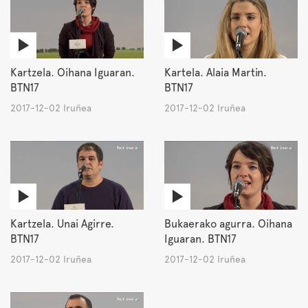
Kartzela. Oihana Iguaran.
Kartela. Alaia Martin.
BTN17
BTN17
2017-12-02 Iruñea
2017-12-02 Iruñea
Kartzela. Unai Agirre.
Bukaerako agurra. Oihana
BTN17
Iguaran. BTN17
2017-12-02 Iruñea
2017-12-02 Iruñea