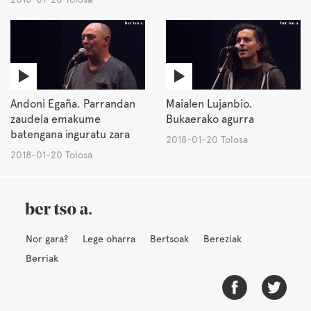
Andoni Egaña. Parrandan
Maialen Lujanbio.
zaudela emakume
Bukaerako agurra
batengana inguratu zara
2018-01-20 Tolosa
2018-01-20 Tolosa
Nor gara?
Lege oharra
Bertsoak
Bereziak
Berriak