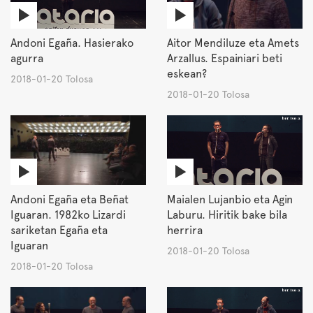
Andoni Egaña. Hasierako
Aitor Mendiluze eta Amets
agurra
Arzallus. Espainiari beti
eskean?
2018-01-20 Tolosa
2018-01-20 Tolosa
Andoni Egaña eta Beñat
Maialen Lujanbio eta Agin
Iguaran. 1982ko Lizardi
Laburu. Hiritik bake bila
sariketan Egaña eta
herrira
Iguaran
2018-01-20 Tolosa
2018-01-20 Tolosa