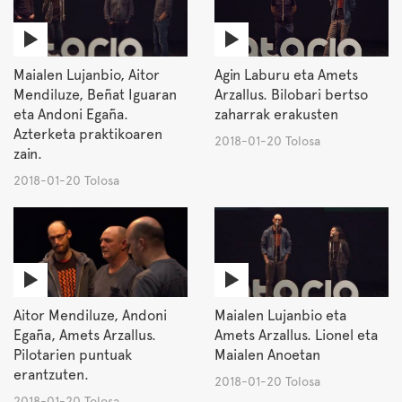
Maialen Lujanbio, Aitor
Agin Laburu eta Amets
Mendiluze, Beñat Iguaran
Arzallus. Bilobari bertso
eta Andoni Egaña.
zaharrak erakusten
Azterketa praktikoaren
2018-01-20 Tolosa
zain.
2018-01-20 Tolosa
Aitor Mendiluze, Andoni
Maialen Lujanbio eta
Egaña, Amets Arzallus.
Amets Arzallus. Lionel eta
Pilotarien puntuak
Maialen Anoetan
erantzuten.
2018-01-20 Tolosa
2018-01-20 Tolosa