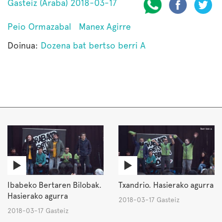
Gasteiz (Araba) 2018-03-17
Peio Ormazabal
Manex Agirre
Doinua:
Dozena bat bertso berri A
Ibabeko Bertaren Bilobak.
Txandrio. Hasierako agurra
Hasierako agurra
2018-03-17 Gasteiz
2018-03-17 Gasteiz