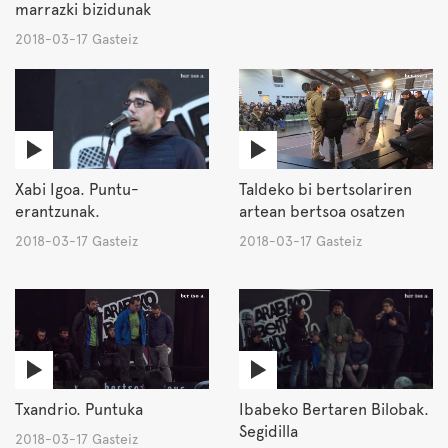
marrazki bizidunak
2018-03-17 Gasteiz
Xabi Igoa. Puntu-
Taldeko bi bertsolariren
erantzunak.
artean bertsoa osatzen
2018-03-17 Gasteiz
2018-03-17 Gasteiz
Txandrio. Puntuka
Ibabeko Bertaren Bilobak.
Segidilla
2018-03-17 Gasteiz