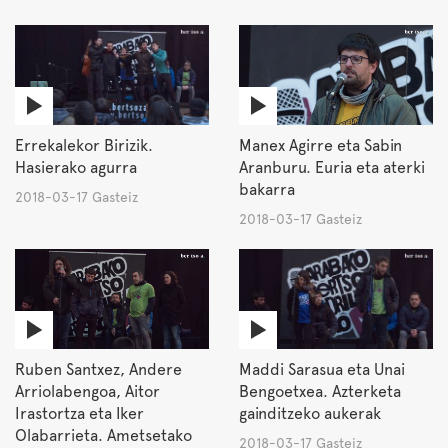
Errekalekor Birizik.
Manex Agirre eta Sabin
Hasierako agurra
Aranburu. Euria eta aterki
bakarra
2018-03-17 Gasteiz
2018-03-17 Gasteiz
Ruben Santxez, Andere
Maddi Sarasua eta Unai
Arriolabengoa, Aitor
Bengoetxea. Azterketa
Irastortza eta Iker
gainditzeko aukerak
Olabarrieta. Ametsetako
2018-03-17 Gasteiz