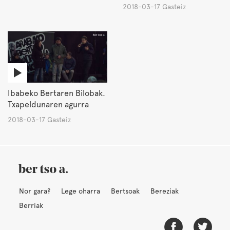
2018-03-17 Gasteiz
Ibabeko Bertaren Bilobak.
Txapeldunaren agurra
2018-03-17 Gasteiz
Nor gara?
Lege oharra
Bertsoak
Bereziak
Berriak