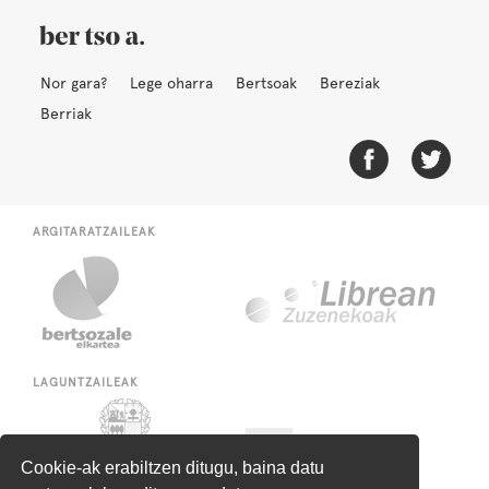
Nor gara?
Lege oharra
Bertsoak
Bereziak
Berriak
ARGITARATZAILEAK
LAGUNTZAILEAK
Cookie-ak erabiltzen ditugu, baina datu