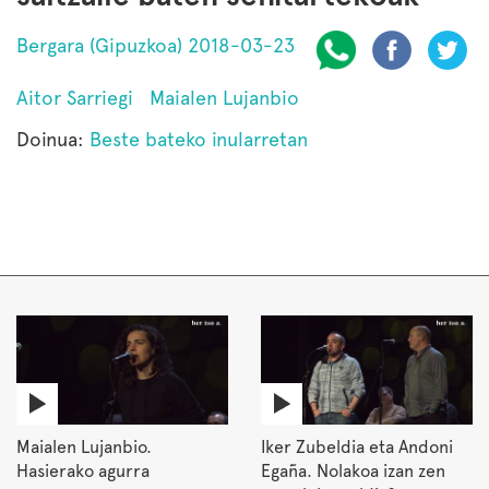
Bergara (Gipuzkoa) 2018-03-23
Aitor Sarriegi
Maialen Lujanbio
Doinua:
Beste bateko inularretan
Maialen Lujanbio.
Iker Zubeldia eta Andoni
Hasierako agurra
Egaña. Nolakoa izan zen