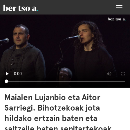
Togg
navi
Maialen Lujanbio eta Aitor
Sarriegi. Bihotzekoak jota
hildako ertzain baten eta
saltzaile baten senitartekoak