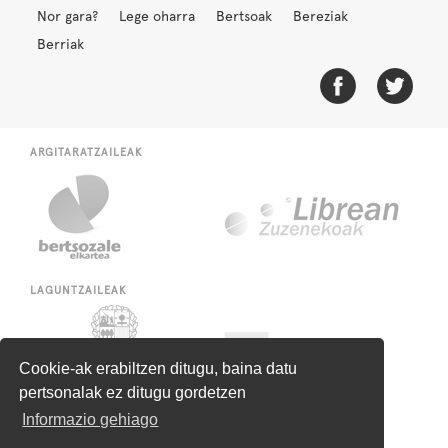
Nor gara?
Lege oharra
Bertsoak
Bereziak
Berriak
ARGITARATZAILEAK
LAGUNTZAILEAK
Cookie-ak erabiltzen ditugu, baina datu
pertsonalak ez ditugu gordetzen
Informazio gehiago