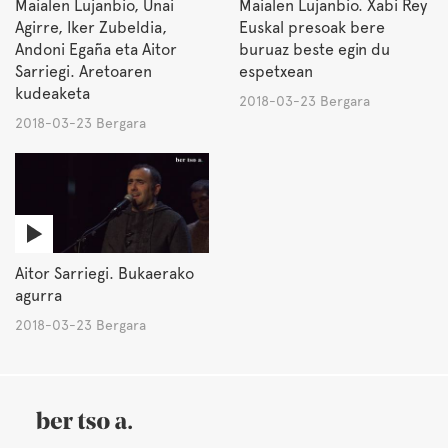
Maialen Lujanbio, Unai
Maialen Lujanbio. Xabi Rey
Agirre, Iker Zubeldia,
Euskal presoak bere
Andoni Egaña eta Aitor
buruaz beste egin du
Sarriegi. Aretoaren
espetxean
kudeaketa
2018-03-23 Bergara
2018-03-23 Bergara
Aitor Sarriegi. Bukaerako
agurra
2018-03-23 Bergara