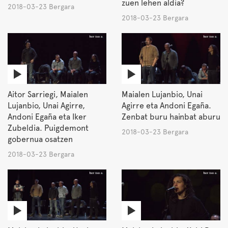
zuen lehen aldia?
2018-03-23 Bergara
2018-03-23 Bergara
Aitor Sarriegi, Maialen
Maialen Lujanbio, Unai
Lujanbio, Unai Agirre,
Agirre eta Andoni Egaña.
Andoni Egaña eta Iker
Zenbat buru hainbat aburu
Zubeldia. Puigdemont
2018-03-23 Bergara
gobernua osatzen
2018-03-23 Bergara