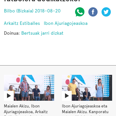
Bilbo (Bizkaia) 2018-08-20
Arkaitz Estiballes
Ibon Ajuriagojeaskoa
Doinua:
Bertsuak jarri dizkat
Maialen Akizu, Ibon
Ibon Ajuriagojeaskoa eta
Ajuriagojeaskoa, Arkaitz
Maialen Akizu. Kanporatu