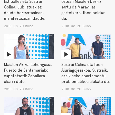
Estiballes eta Sustrai
ostean Maialen berriz
Colina. Jubilatuak ez
sartu da Maravillas
daude bertso-saioan,
gaztetxera, Ibon beldur
manifestazioan daude.
da.
2018-08-20 Bilbo
2018-08-20 Bilbo
Maialen Akizu. Lehengusua
Sustrai Colina eta Ibon
Puerto de Santamariako
Ajuriagojeaskoa. Sustraik,
espetetxetik Zaballara
eraikineko apartamentu
ekarri dute.
problematikoa alokatu du.
2018-08-20 Bilbo
2018-08-20 Bilbo