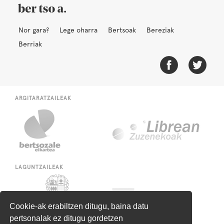
Nor gara?
Lege oharra
Bertsoak
Bereziak
Berriak
ARGITARATZAILEAK
LAGUNTZAILEAK
Cookie-ak erabiltzen ditugu, baina datu
pertsonalak ez ditugu gordetzen