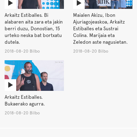
Arkaitz Estiballes. Bi
Maialen Akizu, Ibon
alabaren aita zara eta jakin
Ajuriagojeaskoa, Arkaitz
berri duzu, Donostian, 15
Estiballes eta Sustrai
urteko neska bat bortxatu
Colina. Marijaia eta
dutela.
Zeledon aste nagusietan.
2018-08-20 Bilbo
2018-08-20 Bilbo
Arkaitz Estiballes.
Bukaerako agurra.
2018-08-20 Bilbo