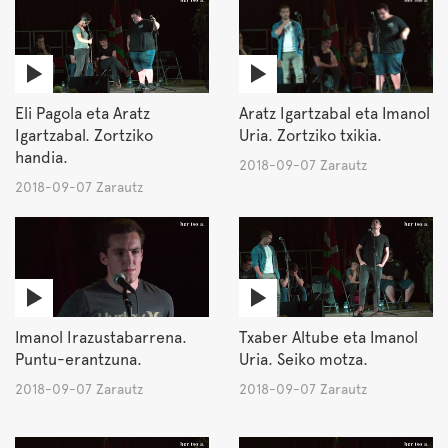
Eli Pagola eta Aratz
Aratz Igartzabal eta Imanol
Igartzabal. Zortziko
Uria. Zortziko txikia.
handia.
2018-09-07 Zarautz
2018-09-07 Zarautz
Imanol Irazustabarrena.
Txaber Altube eta Imanol
Puntu-erantzuna.
Uria. Seiko motza.
2018-09-07 Zarautz
2018-09-07 Zarautz