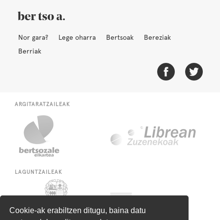
Nor gara?
Lege oharra
Bertsoak
Bereziak
Berriak
ARGITARATZAILEAK
LAGUNTZAILEAK
Cookie-ak erabiltzen ditugu, baina datu