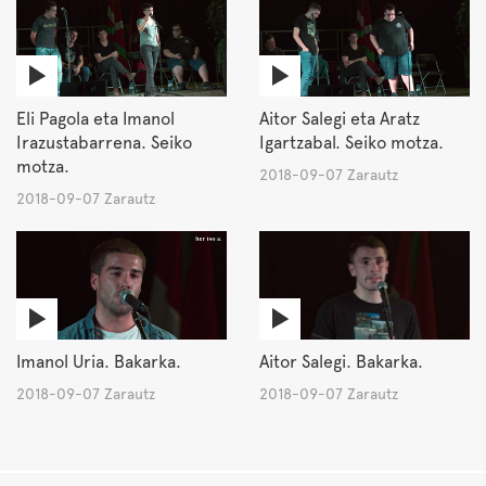
Eli Pagola eta Imanol
Aitor Salegi eta Aratz
Irazustabarrena. Seiko
Igartzabal. Seiko motza.
motza.
2018-09-07 Zarautz
2018-09-07 Zarautz
Imanol Uria. Bakarka.
Aitor Salegi. Bakarka.
2018-09-07 Zarautz
2018-09-07 Zarautz