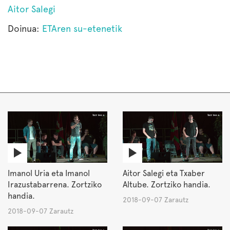
Aitor Salegi
Doinua:
ETAren su-etenetik
Imanol Uria eta Imanol
Aitor Salegi eta Txaber
Irazustabarrena. Zortziko
Altube. Zortziko handia.
handia.
2018-09-07 Zarautz
2018-09-07 Zarautz