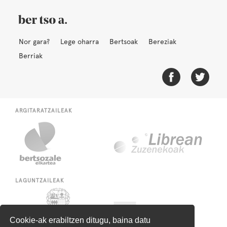
Nor gara?
Lege oharra
Bertsoak
Bereziak
Berriak
ARGITARATZAILEAK
LAGUNTZAILEAK
Cookie-ak erabiltzen ditugu, baina datu