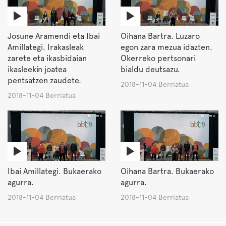
Josune Aramendi eta Ibai
Oihana Bartra. Luzaro
Amillategi. Irakasleak
egon zara mezua idazten.
zarete eta ikasbidaian
Okerreko pertsonari
ikasleekin joatea
bialdu deutsazu.
pentsatzen zaudete.
2018-11-04 Berriatua
2018-11-04 Berriatua
Ibai Amillategi. Bukaerako
Oihana Bartra. Bukaerako
agurra.
agurra.
2018-11-04 Berriatua
2018-11-04 Berriatua