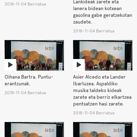
Lankideak zarete eta
2018-11-04 Berriatua
lanera bidean kotxean
gasolina gabe geratzekotan
zaudete.
2018-11-04 Berriatua
Oihana Bartra. Puntu-
Asier Alcedo eta Lander
erantzunak.
Ibarluzea. Aspaldiko
musika taldeko kideak
2018-11-04 Berriatua
zarete eta berriz elkartzea
pentsatzen hasi zarete.
2018-11-04 Berriatua