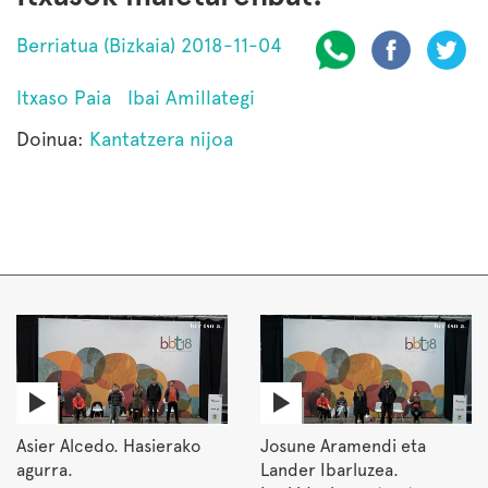
Berriatua (Bizkaia) 2018-11-04
Itxaso Paia
Ibai Amillategi
Doinua:
Kantatzera nijoa
Asier Alcedo. Hasierako
Josune Aramendi eta
agurra.
Lander Ibarluzea.