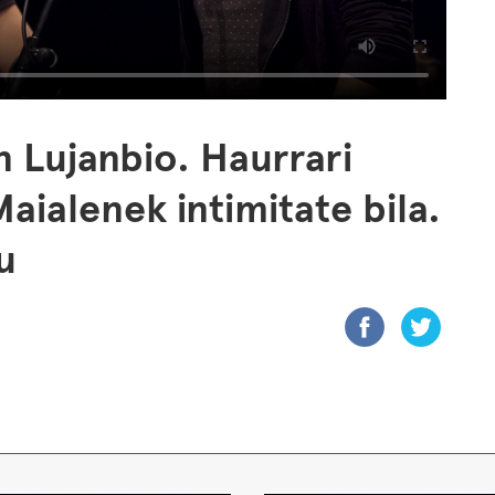
n Lujanbio. Haurrari
Maialenek intimitate bila.
u