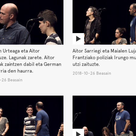
 Urteaga eta Aitor
Aitor Sarriegi eta Maialen Luj
ze. Lagunak zarete. Aitor
Frantziako poliziak Irungo m
k zaintzen dabil eta German
utzi zaituzte.
rria den haurra.
2018-10-26 Beasain
-26 Beasain