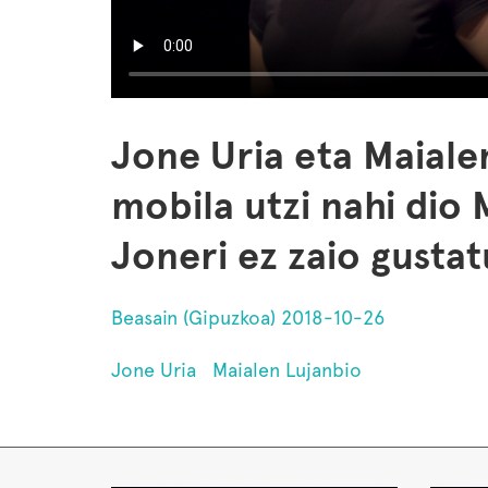
Jone Uria eta Maiale
mobila utzi nahi dio 
Joneri ez zaio gustat
Beasain (Gipuzkoa) 2018-10-26
Jone Uria
Maialen Lujanbio