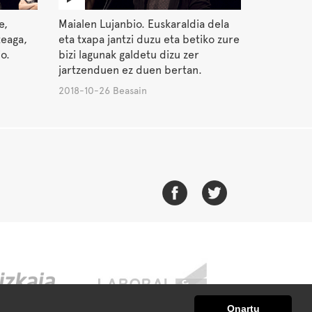
e,
Maialen Lujanbio. Euskaraldia dela
teaga,
eta txapa jantzi duzu eta betiko zure
o.
bizi lagunak galdetu dizu zer
jartzenduen ez duen bertan.
2018-10-26 Beasain
Onartu