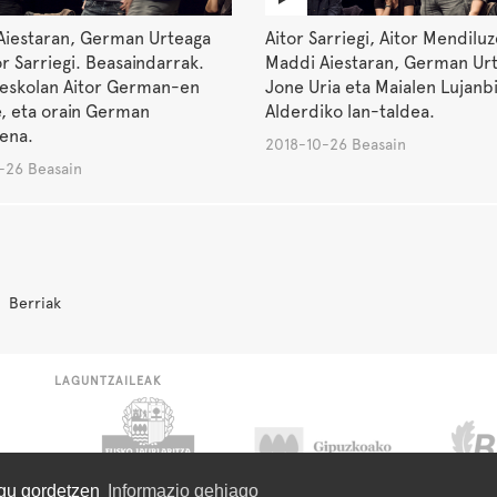
Aiestaran, German Urteaga
Aitor Sarriegi, Aitor Mendiluz
or Sarriegi. Beasaindarrak.
Maddi Aiestaran, German Ur
 eskolan Aitor German-en
Jone Uria eta Maialen Lujanbi
e, eta orain German
Alderdiko lan-taldea.
ena.
2018-10-26 Beasain
-26 Beasain
Berriak
LAGUNTZAILEAK
ugu gordetzen
Informazio gehiago