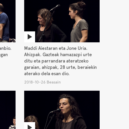
anbio.
Maddi Aiestaran eta Jone Uria.
ugan
Ahizpak. Gazteak hamazazpi urte
ditu eta parrandara ateratzeko
garaian, ahizpak, 28 urte, beraiekin
aterako dela esan dio.
2018-10-26 Beasain