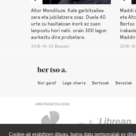
Aitor Mendiluze. Kale garbitzailea
Maddi 
zara eta jubilatzera zoaz. Duela 40
eta Ait
urte zu hasitakoan inork ez zuen
Bertso
lanpostu hori nahi. orain 300 lagun
irakasl
aurkeztu dira probetara.
Maddir
2018-10-26 Beasain
2018-10
Nor gara?
Lege oharra
Bertsoak
Bereziak
ARGITARATZAILEAK
Cookie-ak erabiltzen ditugu, baina datu pertsonalak ez dit