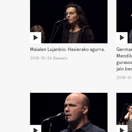
Maialen Lujanbio. Hasierako agurra.
German
Mendilu
2018-10-26 Beasain
gurasoa
jaio be
2018-10