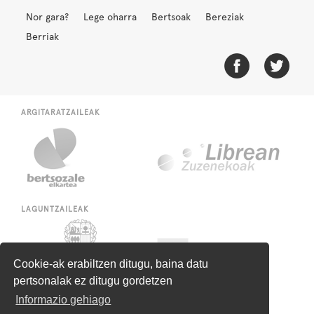
Nor gara?
Lege oharra
Bertsoak
Bereziak
Berriak
ARGITARATZAILEAK
LAGUNTZAILEAK
Cookie-ak erabiltzen ditugu, baina datu
pertsonalak ez ditugu gordetzen
Informazio gehiago