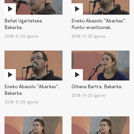
Beñat Ugartetxea.
Eneko Abasolo "Abarkas".
Bakarka.
Puntu-erantzunak.
2018-11-25 Igorre
2018-11-25 Igorre
Eneko Abasolo "Abarkas".
Oihana Bartra. Bakarka.
Bakarka.
2018-11-25 Igorre
2018-11-25 Igorre