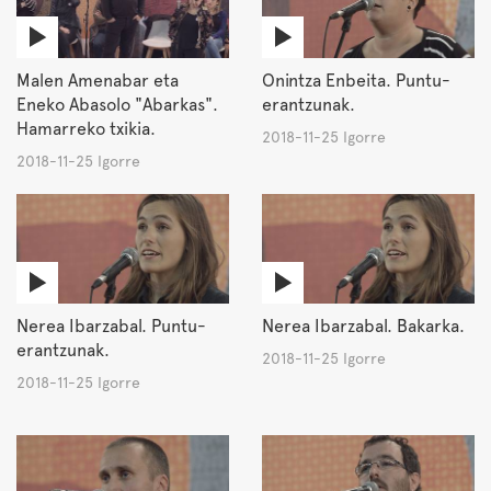
Malen Amenabar eta
Onintza Enbeita. Puntu-
Eneko Abasolo "Abarkas".
erantzunak.
Hamarreko txikia.
2018-11-25 Igorre
2018-11-25 Igorre
Nerea Ibarzabal. Puntu-
Nerea Ibarzabal. Bakarka.
erantzunak.
2018-11-25 Igorre
2018-11-25 Igorre