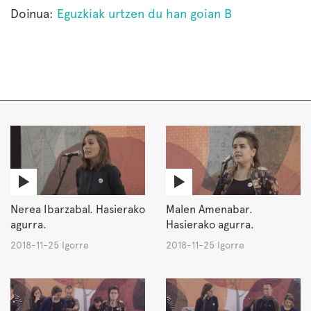
Doinua:
Eguzkiak urtzen du han goian B
Nerea Ibarzabal. Hasierako
Malen Amenabar.
agurra.
Hasierako agurra.
2018-11-25 Igorre
2018-11-25 Igorre