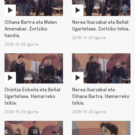
Oihana Bartra eta Malen
Nerea Ibarzabal eta Beñat
Amenabar. Zortziko
Ugartetxea. Zortziko txikia.
handia.
2018-11-25 Igorre
2018-11-25 Igorre
Onintza Enbeita eta Beñat
Nerea Ibarzabal eta
Ugartetxea. Hamarreko
Oihana Bartra. Hamarreko
txikia.
txikia.
2018-11-25 Igorre
2018-11-25 Igorre