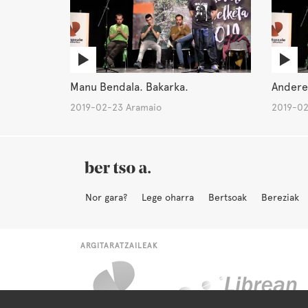
Manu Bendala. Bakarka.
Andere 
2019-02-23 Aramaio
2019-02
Nor gara?
Lege oharra
Bertsoak
Bereziak
ARGITARATZAILEAK