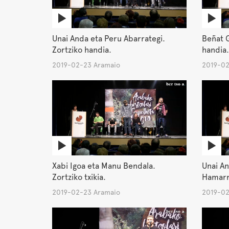
Unai Anda eta Peru Abarrategi.
Beñat G
Zortziko handia.
handia.
2019-02-23 Aramaio
2019-02
Xabi Igoa eta Manu Bendala.
Unai An
Zortziko txikia.
Hamarre
2019-02-23 Aramaio
2019-02