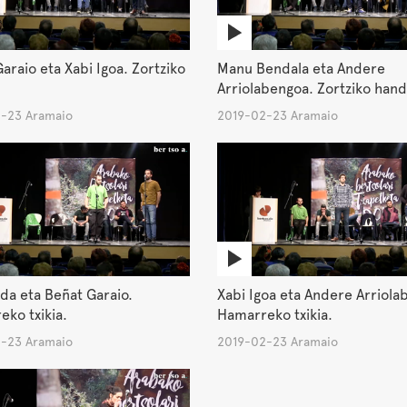
araio eta Xabi Igoa. Zortziko
Manu Bendala eta Andere
Arriolabengoa. Zortziko hand
-23 Aramaio
2019-02-23 Aramaio
da eta Beñat Garaio.
Xabi Igoa eta Andere Arriola
ko txikia.
Hamarreko txikia.
-23 Aramaio
2019-02-23 Aramaio