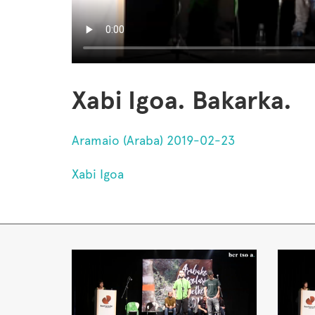
Xabi Igoa. Bakarka.
Aramaio (Araba) 2019-02-23
Xabi Igoa