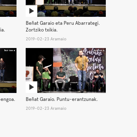
Beñat Garaio eta Peru Abarrategi.
ia.
Zortziko txikia.
2019-02-23 Aramaio
bengoa.
Beñat Garaio. Puntu-erantzunak.
2019-02-23 Aramaio