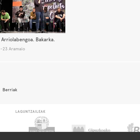
Arriolabengoa. Bakarka.
-23 Aramaio
Berriak
LAGUNTZAILEAK