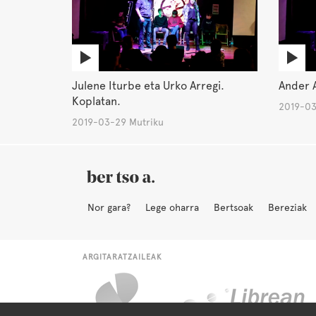
Julene Iturbe eta Urko Arregi.
Ander 
Koplatan.
2019-03
2019-03-29 Mutriku
Nor gara?
Lege oharra
Bertsoak
Bereziak
ARGITARATZAILEAK