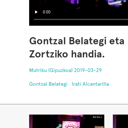
Gontzal Belategi eta I
Zortziko handia.
Mutriku (Gipuzkoa) 2019-03-29
Gontzal Belategi
Irati Alcantarilla