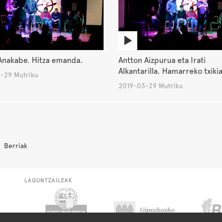
Anakabe. Hitza emanda.
Antton Aizpurua eta Irati
Alkantarilla. Hamarreko txikia
-29 Mutriku
2019-03-29 Mutriku
Berriak
LAGUNTZAILEAK