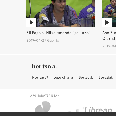
Eli Pagola. Hitza emanda "gailurra"
Ane Zua
Oier Et
2019-04-27 Gabiria
2019-04
Nor gara?
Lege oharra
Bertsoak
Bereziak
ARGITARATZAILEAK