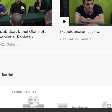
zubiskar, Danel Olano eta
Txapeldunaren agurra.
xeberria. Koplatan.
2019-04-27 Gabiria
-27 Gabiria
Berriak
LAGUNTZAILEAK