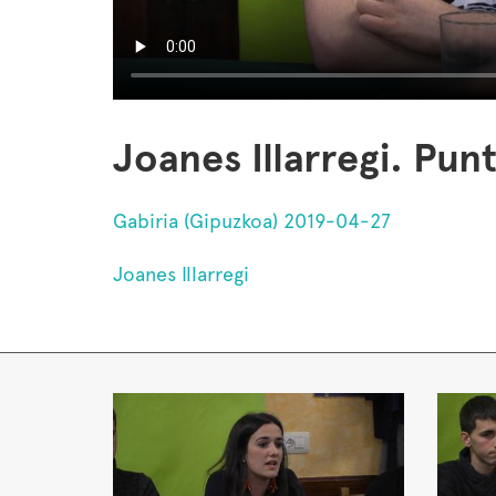
Joanes Illarregi. Pu
Gabiria (Gipuzkoa) 2019-04-27
Joanes Illarregi