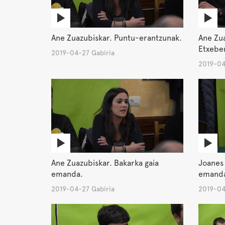
Ane Zuazubiskar. Puntu-erantzunak.
Ane Zua
Etxeber
2019-04-27 Gabiria
2019-04
Ane Zuazubiskar. Bakarka gaia
Joanes 
emanda.
emand
2019-04-27 Gabiria
2019-04