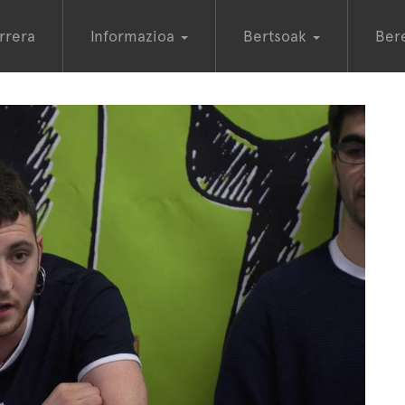
rrera
Informazioa
Bertsoak
Ber