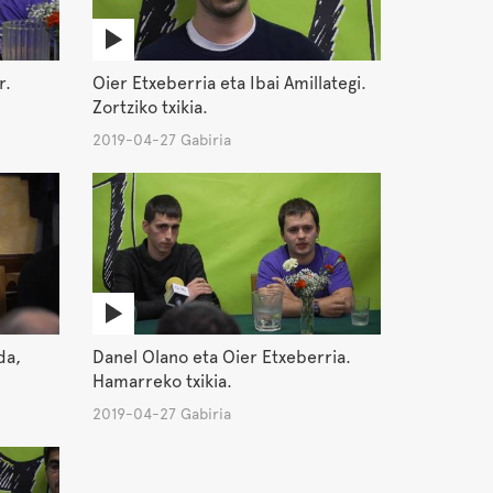
r.
Oier Etxeberria eta Ibai Amillategi.
Zortziko txikia.
2019-04-27 Gabiria
da,
Danel Olano eta Oier Etxeberria.
Hamarreko txikia.
2019-04-27 Gabiria