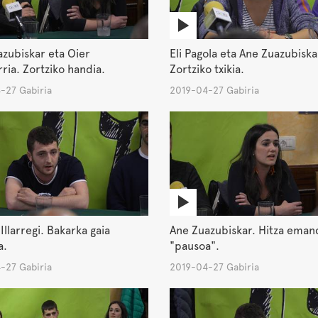
zubiskar eta Oier
Eli Pagola eta Ane Zuazubiska
ria. Zortziko handia.
Zortziko txikia.
-27 Gabiria
2019-04-27 Gabiria
Illarregi. Bakarka gaia
Ane Zuazubiskar. Hitza eman
a.
"pausoa".
-27 Gabiria
2019-04-27 Gabiria