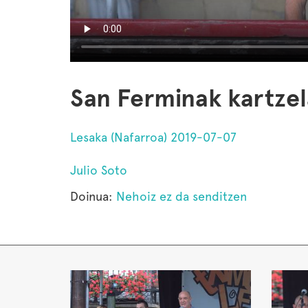
San Ferminak kartzela
Lesaka (Nafarroa) 2019-07-07
Julio Soto
Doinua:
Nehoiz ez da senditzen