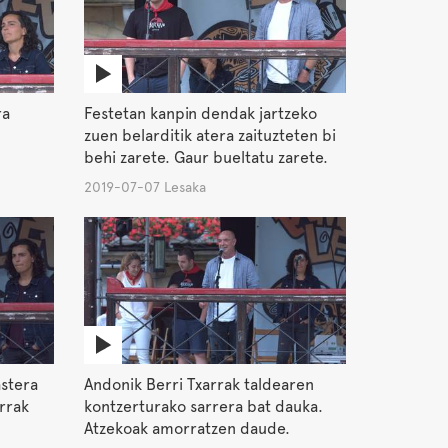
ra
Festetan kanpin dendak jartzeko
zuen belarditik atera zaituzteten bi
behi zarete. Gaur bueltatu zarete.
2019-07-07 Lesaka
astera
Andonik Berri Txarrak taldearen
rrak
kontzerturako sarrera bat dauka.
Atzekoak amorratzen daude.