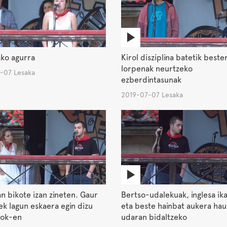
ko agurra
Kirol disziplina batetik beste
lorpenak neurtzeko
-07 Lesaka
ezberdintasunak
2019-07-07 Lesaka
n bikote izan zineten. Gaur
Bertso-udalekuak, inglesa ik
k lagun eskaera egin dizu
eta beste hainbat aukera hau
ok-en
udaran bidaltzeko