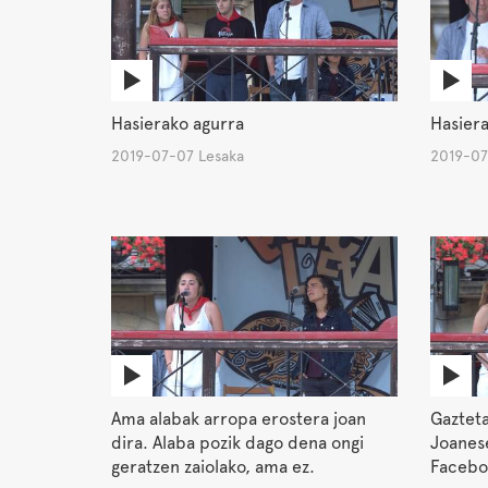
Hasierako agurra
Hasiera
2019-07-07 Lesaka
2019-07
Ama alabak arropa erostera joan
Gazteta
dira. Alaba pozik dago dena ongi
Joanese
geratzen zaiolako, ama ez.
Facebo