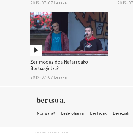
2019-07-07 Lesaka
2019-07
Zer moduz doa Nafarroako
Bertsogintza?
2019-07-07 Lesaka
Nor gara?
Lege oharra
Bertsoak
Bereziak