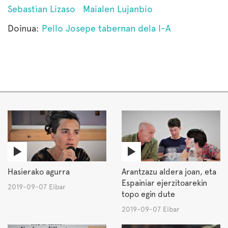
Sebastian Lizaso
Maialen Lujanbio
Doinua:
Pello Josepe tabernan dela I-A
Hasierako agurra
Arantzazu aldera joan, eta
Espainiar ejerzitoarekin
2019-09-07 Eibar
topo egin dute
2019-09-07 Eibar