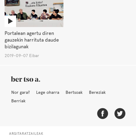
Portalean agertu diren
gauzekin harrituta daude
bizilagunak
2019-09-07 Eibar
Nor gara?
Lege oharra
Bertsoak
Bereziak
Berriak
ARGITARATZAILEAK