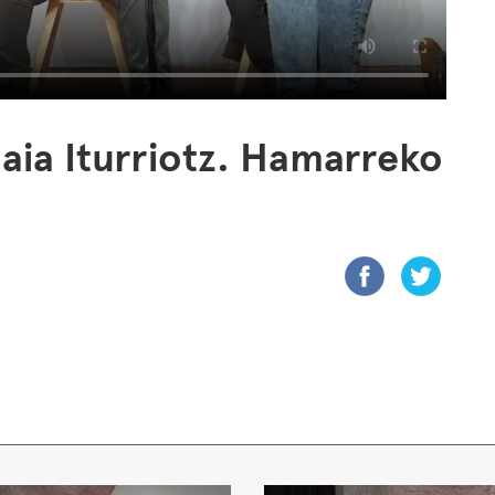
aia Iturriotz. Hamarreko