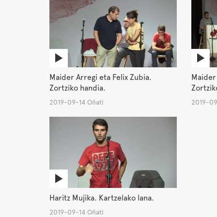
Maider Arregi eta Felix Zubia.
Maider 
Zortziko handia.
Zortziko
2019-09-14 Oñati
2019-09
Haritz Mujika. Kartzelako lana.
2019-09-14 Oñati