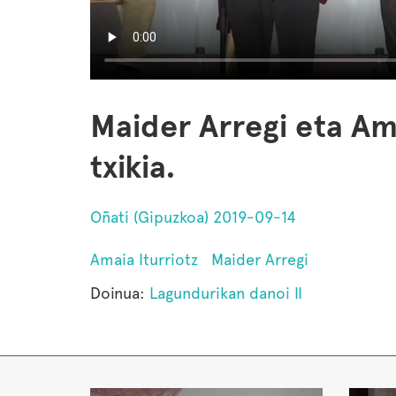
Maider Arregi eta Am
txikia.
Oñati (Gipuzkoa) 2019-09-14
Amaia Iturriotz
Maider Arregi
Doinua:
Lagundurikan danoi II