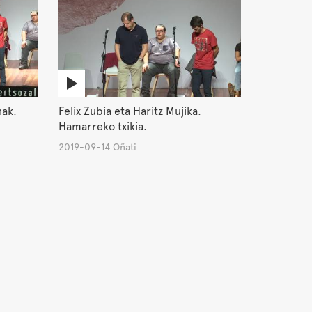
nak.
Felix Zubia eta Haritz Mujika.
Hamarreko txikia.
2019-09-14 Oñati