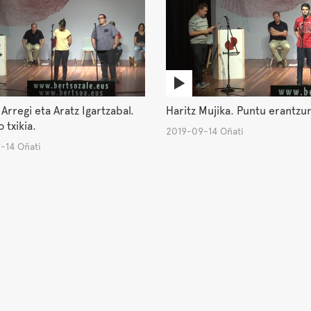
Arregi eta Aratz Igartzabal.
Haritz Mujika. Puntu erantzu
 txikia.
2019-09-14 Oñati
-14 Oñati