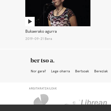
Bukaerako agurra
2019-09-21 Bera
Nor gara?
Lege oharra
Bertsoak
Bereziak
ARGITARATZAILEAK