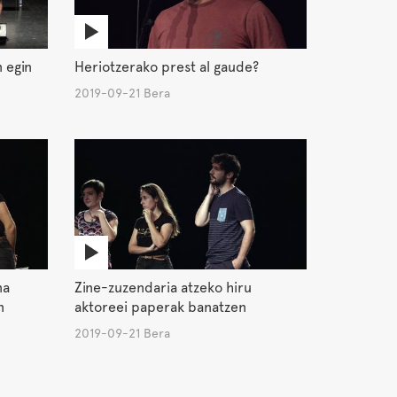
 egin
Heriotzerako prest al gaude?
2019-09-21 Bera
na
Zine-zuzendaria atzeko hiru
n
aktoreei paperak banatzen
2019-09-21 Bera