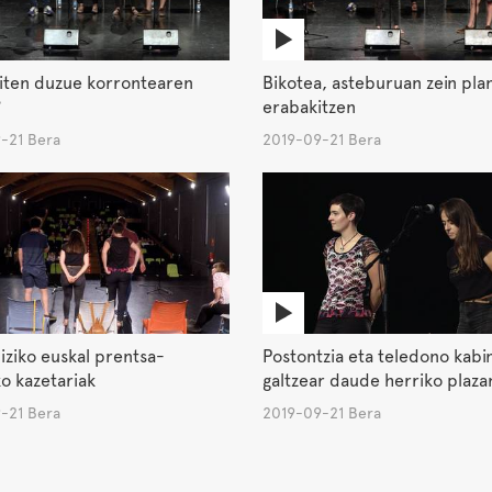
iten duzue korrontearen
Bikotea, asteburuan zein plan
?
erabakitzen
-21 Bera
2019-09-21 Bera
ziko euskal prentsa-
Postontzia eta teledono kabi
o kazetariak
galtzear daude herriko plaza
-21 Bera
2019-09-21 Bera