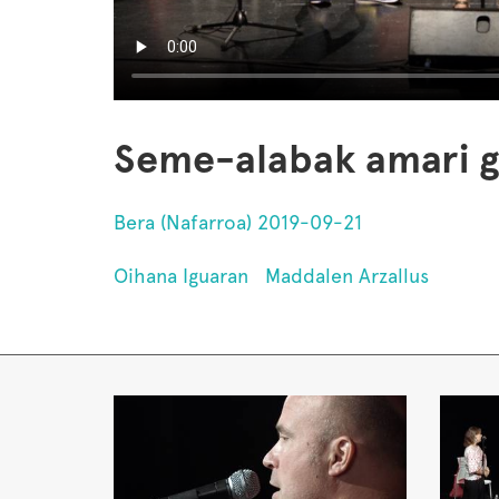
Seme-alabak amari g
Bera (Nafarroa) 2019-09-21
Oihana Iguaran
Maddalen Arzallus