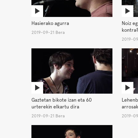
Hasierako agurra
Noiz eg
kontra
2019-09-21 Bera
2019-09
Gaztetan bikote izan eta 60
Lehenbi
urterekin elkartu dira
arrosak
2019-09-21 Bera
2019-09