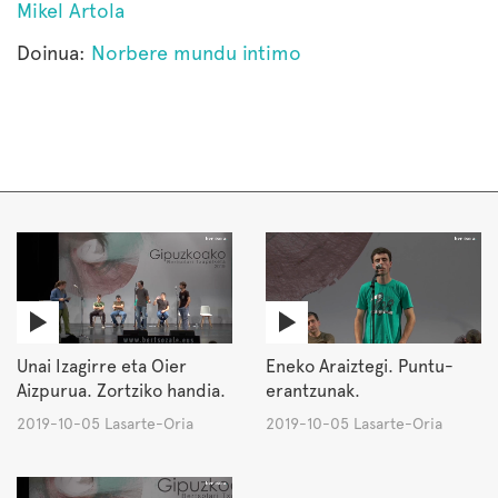
Mikel Artola
Doinua:
Norbere mundu intimo
Unai Izagirre eta Oier
Eneko Araiztegi. Puntu-
Aizpurua. Zortziko handia.
erantzunak.
2019-10-05 Lasarte-Oria
2019-10-05 Lasarte-Oria