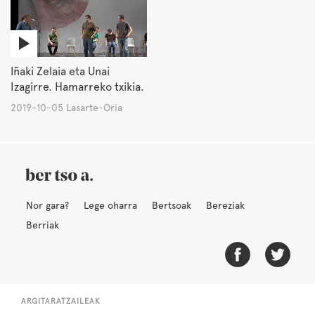
Iñaki Zelaia eta Unai
Izagirre. Hamarreko txikia.
2019-10-05 Lasarte-Oria
Nor gara?
Lege oharra
Bertsoak
Bereziak
Berriak
ARGITARATZAILEAK