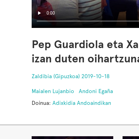
Pep Guardiola eta X
izan duten oihartzun
Zaldibia (Gipuzkoa) 2019-10-18
Maialen Lujanbio
Andoni Egaña
Doinua:
Adixkidia Andoaindikan