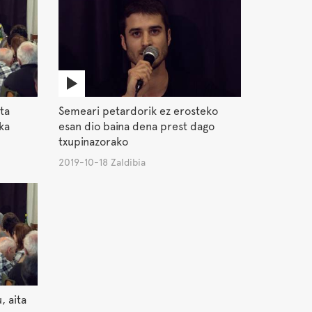
ta
Semeari petardorik ez erosteko
ka
esan dio baina dena prest dago
txupinazorako
2019-10-18 Zaldibia
, aita