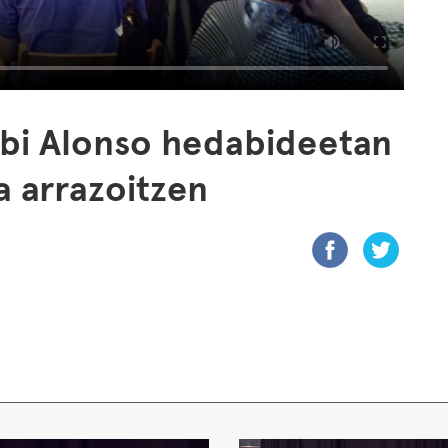
abi Alonso hedabideetan
a arrazoitzen