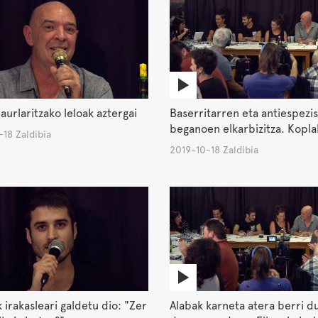
aurlaritzako leloak aztergai
Baserritarren eta antiespezis
beganoen elkarbizitza. Kopla
18 Zaldibia
2019-10-18 Zaldibia
k irakasleari galdetu dio: "Zer
Alabak karneta atera berri du