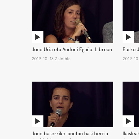
Jone Uria eta Andoni Egaña. Librean
Eusko J
2019-10-18 Zaldibia
2019-10-
Jone baserriko lanetan hasi berria
Ikaslea