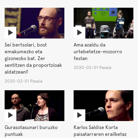
Sei bertsolari, bost
Ama azaldu da
emakumezko eta
urtebetetze-mozorro
gizonezko bat. Zer
festan
sentitzen da proportzioak
2020-02-01 Pasaia
aldatzean?
2020-02-01 Pasaia
Gurasotasunari buruzko
Karlos Saldise Korta
puntuak
paisatarraren erailketaz