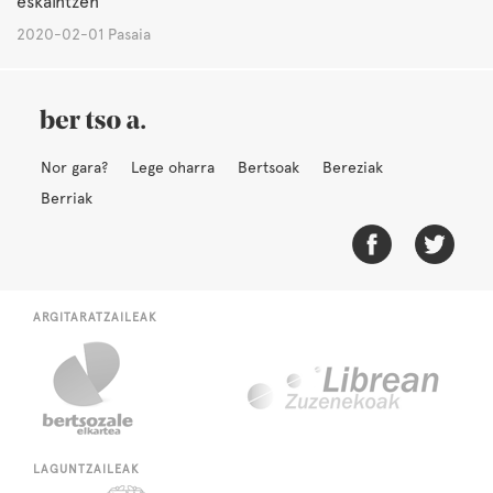
eskaintzen
2020-02-01 Pasaia
Nor gara?
Lege oharra
Bertsoak
Bereziak
Berriak
ARGITARATZAILEAK
LAGUNTZAILEAK