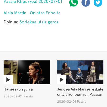
Pasaia (Gipuzkoa) 2020-02-01
Alaia Martin
Onintza Enbeita
Doinua:
Sorlekua utziz geroz
Hasierako agurra
Jendea Aita Mari erreskate
ontzia konpontzen Pasaian
2020-02-01 Pasaia
2020-02-01 Pasaia