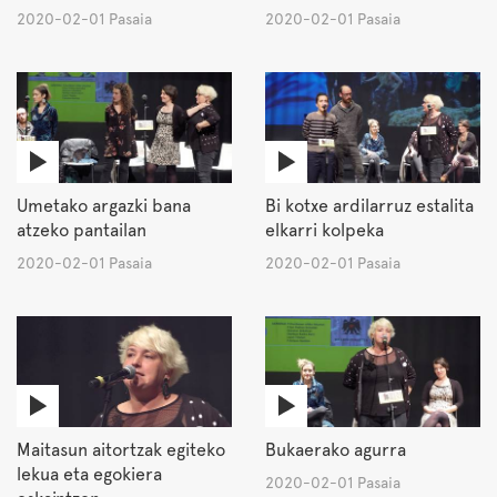
2020-02-01 Pasaia
2020-02-01 Pasaia
Umetako argazki bana
Bi kotxe ardilarruz estalita
atzeko pantailan
elkarri kolpeka
2020-02-01 Pasaia
2020-02-01 Pasaia
Maitasun aitortzak egiteko
Bukaerako agurra
lekua eta egokiera
2020-02-01 Pasaia