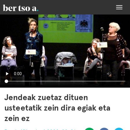
Togg
navi
Jendeak zuetaz dituen
usteetatik zein dira egiak eta
zein ez